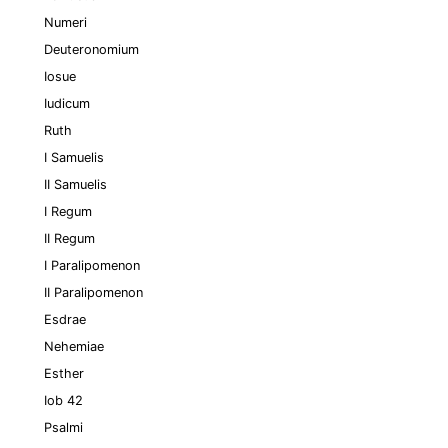
Numeri
Deuteronomium
Iosue
Iudicum
Ruth
I Samuelis
II Samuelis
I Regum
II Regum
I Paralipomenon
II Paralipomenon
Esdrae
Nehemiae
Esther
Iob 42
Psalmi