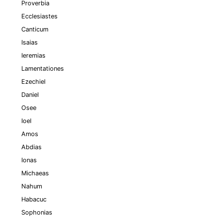
Proverbia
Ecclesiastes
Canticum
Isaias
Ieremias
Lamentationes
Ezechiel
Daniel
Osee
Ioel
Amos
Abdias
Ionas
Michaeas
Nahum
Habacuc
Sophonias