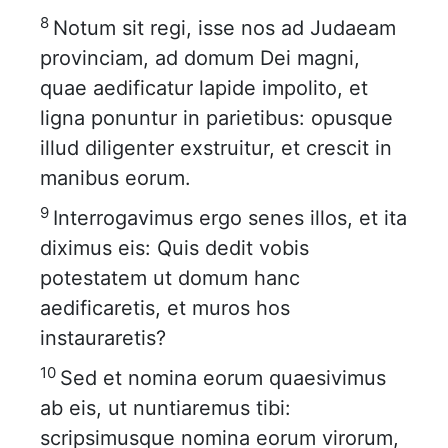
8
Notum sit regi, isse nos ad Judaeam
provinciam, ad domum Dei magni,
quae aedificatur lapide impolito, et
ligna ponuntur in parietibus: opusque
illud diligenter exstruitur, et crescit in
manibus eorum.
9
Interrogavimus ergo senes illos, et ita
diximus eis: Quis dedit vobis
potestatem ut domum hanc
aedificaretis, et muros hos
instauraretis?
10
Sed et nomina eorum quaesivimus
ab eis, ut nuntiaremus tibi:
scripsimusque nomina eorum virorum,