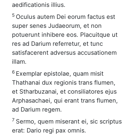
aedificationis illius.
5
Oculus autem Dei eorum factus est
super senes Judaeorum, et non
potuerunt inhibere eos. Placuitque ut
res ad Darium referretur, et tunc
satisfacerent adversus accusationem
illam.
6
Exemplar epistolae, quam misit
Thathanai dux regionis trans flumen,
et Stharbuzanai, et consiliatores ejus
Arphasachaei, qui erant trans flumen,
ad Darium regem.
7
Sermo, quem miserant ei, sic scriptus
erat: Dario regi pax omnis.