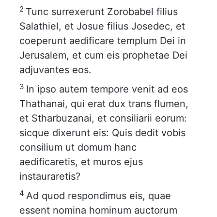
2
Tunc surrexerunt Zorobabel filius
Salathiel, et Josue filius Josedec, et
coeperunt aedificare templum Dei in
Jerusalem, et cum eis prophetae Dei
adjuvantes eos.
3
In ipso autem tempore venit ad eos
Thathanai, qui erat dux trans flumen,
et Stharbuzanai, et consiliarii eorum:
sicque dixerunt eis: Quis dedit vobis
consilium ut domum hanc
aedificaretis, et muros ejus
instauraretis?
4
Ad quod respondimus eis, quae
essent nomina hominum auctorum