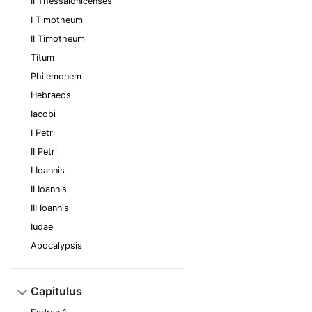
II Thessalonicenses
I Timotheum
II Timotheum
Titum
Philemonem
Hebraeos
Iacobi
I Petri
II Petri
I Ioannis
II Ioannis
III Ioannis
Iudae
Apocalypsis
Capitulus