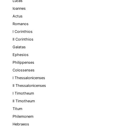
Lucas
Ioannes
Actus
Romanos
I Corinthios
II Corinthios
Galatas
Ephesios
Philippenses
Colossenses
I Thessalonicenses
II Thessalonicenses
I Timotheum
II Timotheum
Titum
Philemonem
Hebraeos