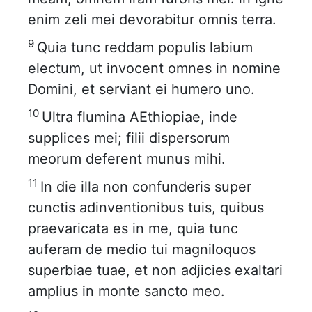
enim zeli mei devorabitur omnis terra.
9
Quia tunc reddam populis labium
electum, ut invocent omnes in nomine
Domini, et serviant ei humero uno.
10
Ultra flumina AEthiopiae, inde
supplices mei; filii dispersorum
meorum deferent munus mihi.
11
In die illa non confunderis super
cunctis adinventionibus tuis, quibus
praevaricata es in me, quia tunc
auferam de medio tui magniloquos
superbiae tuae, et non adjicies exaltari
amplius in monte sancto meo.