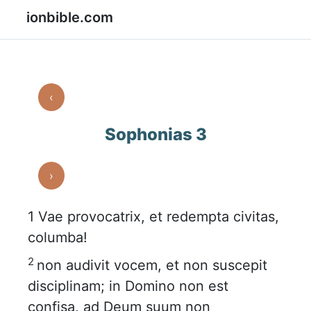
ionbible.com
‹
Sophonias 3
›
1
Vae provocatrix, et redempta civitas,
columba!
2
non audivit vocem, et non suscepit
disciplinam; in Domino non est
confisa, ad Deum suum non