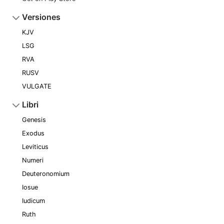
Versiones
KJV
LSG
RVA
RUSV
VULGATE
Libri
Genesis
Exodus
Leviticus
Numeri
Deuteronomium
Iosue
Iudicum
Ruth