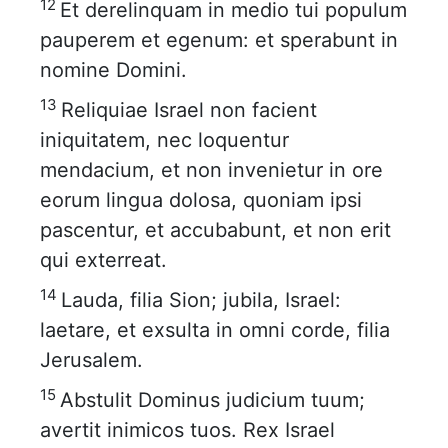
12
Et derelinquam in medio tui populum
pauperem et egenum: et sperabunt in
nomine Domini.
13
Reliquiae Israel non facient
iniquitatem, nec loquentur
mendacium, et non invenietur in ore
eorum lingua dolosa, quoniam ipsi
pascentur, et accubabunt, et non erit
qui exterreat.
14
Lauda, filia Sion; jubila, Israel:
laetare, et exsulta in omni corde, filia
Jerusalem.
15
Abstulit Dominus judicium tuum;
avertit inimicos tuos. Rex Israel