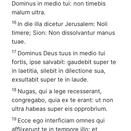
Dominus in medio tui: non timebis
malum ultra.
16
In die illa dicetur Jerusalem: Noli
timere; Sion: Non dissolvantur manus
tuae.
17
Dominus Deus tuus in medio tui
fortis, ipse salvabit: gaudebit super te
in laetitia, silebit in dilectione sua,
exsultabit super te in laude.
18
Nugas, qui a lege recesserant,
congregabo, quia ex te erant: ut non
ultra habeas super eis opprobrium.
19
Ecce ego interficiam omnes qui
afflixerunt te in tempore illo: et