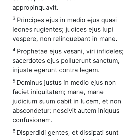
appropinquavit.
3
Principes ejus in medio ejus quasi
leones rugientes; judices ejus lupi
vespere, non relinquebant in mane.
4
Prophetae ejus vesani, viri infideles;
sacerdotes ejus polluerunt sanctum,
injuste egerunt contra legem.
5
Dominus justus in medio ejus non
faciet iniquitatem; mane, mane
judicium suum dabit in lucem, et non
abscondetur; nescivit autem iniquus
confusionem.
6
Disperdidi gentes, et dissipati sunt