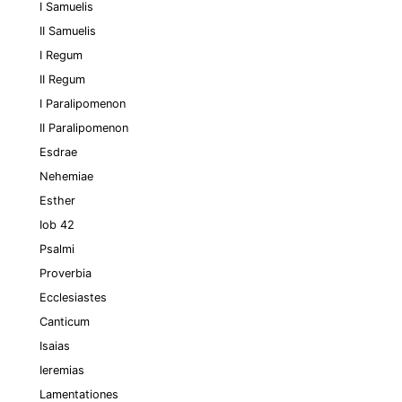
I Samuelis
II Samuelis
I Regum
II Regum
I Paralipomenon
II Paralipomenon
Esdrae
Nehemiae
Esther
Iob 42
Psalmi
Proverbia
Ecclesiastes
Canticum
Isaias
Ieremias
Lamentationes