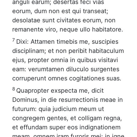
anguli earum; desertas feci vias
eorum, dum non est qui transeat;
desolatae sunt civitates eorum, non
remanente viro, neque ullo habitatore.
7
Dixi: Attamen timebis me, suscipies
disciplinam; et non peribit habitaculum
ejus, propter omnia in quibus visitavi
eam: verumtamen diluculo surgentes
corruperunt omnes cogitationes suas.
8
Quapropter exspecta me, dicit
Dominus, in die resurrectionis meae in
futurum: quia judicium meum ut
congregem gentes, et colligam regna,
et effundam super eos indignationem
meam, omnem iram furoris mei: in igne