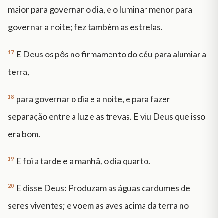
maior para governar o dia, e o luminar menor para
governar a noite; fez também as estrelas.
17
E Deus os pôs no firmamento do céu para alumiar a
terra,
18
para governar o dia e a noite, e para fazer
separação entre a luz e as trevas. E viu Deus que isso
era bom.
19
E foi a tarde e a manhã, o dia quarto.
20
E disse Deus: Produzam as águas cardumes de
seres viventes; e voem as aves acima da terra no