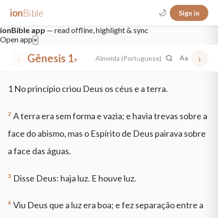
ion
Bible
🌙
Sign in
ionBible app
— read offline, highlight & sync
Open app
×
‹
Gênesis 1
›
Almeida (Portuguese)
Aa
▾
✕
1
No princípio criou Deus os céus e a terra.
mt 5
nt faith
"peace that passeth"
grace -law
2
A terra era sem forma e vazia; e havia trevas sobre a
face do abismo, mas o Espírito de Deus pairava sobre
a face das águas.
3
Disse Deus: haja luz. E houve luz.
4
Viu Deus que a luz era boa; e fez separação entre a