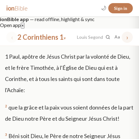
ion
Bible
🌙
Sign in
ionBible app
— read offline, highlight & sync
Open app
×
‹
2 Corinthiens 1
›
Louis Segond
Aa
▾
✕
1
Paul, apôtre de Jésus Christ par la volonté de Dieu,
mt 5
nt faith
"peace that passeth"
grace -law
et le frère Timothée, à l'Église de Dieu qui est à
Corinthe, et à tous les saints qui sont dans toute
l'Achaïe:
2
que la grâce et la paix vous soient données de la part
de Dieu notre Père et du Seigneur Jésus Christ!
3
Béni soit Dieu, le Père de notre Seigneur Jésus