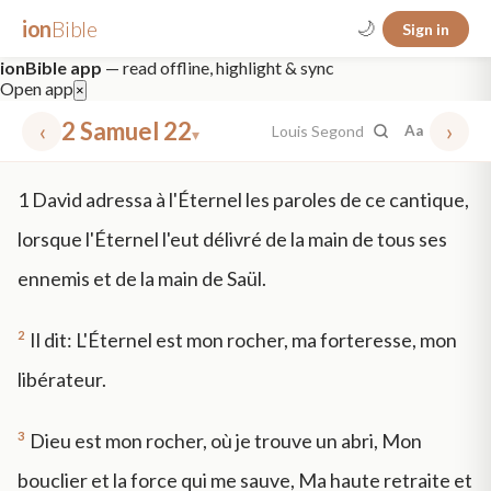
ion
Bible
🌙
Sign in
ionBible app
— read offline, highlight & sync
Open app
×
‹
2 Samuel 22
›
Louis Segond
Aa
▾
✕
1
David adressa à l'Éternel les paroles de ce cantique,
mt 5
nt faith
"peace that passeth"
grace -law
lorsque l'Éternel l'eut délivré de la main de tous ses
ennemis et de la main de Saül.
2
Il dit: L'Éternel est mon rocher, ma forteresse, mon
libérateur.
3
Dieu est mon rocher, où je trouve un abri, Mon
bouclier et la force qui me sauve, Ma haute retraite et