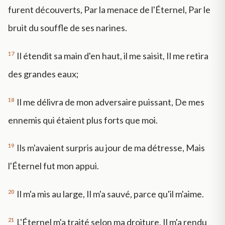
furent découverts, Par la menace de l'Éternel, Par le
bruit du souffle de ses narines.
17
Il étendit sa main d'en haut, il me saisit, Il me retira
des grandes eaux;
18
Il me délivra de mon adversaire puissant, De mes
ennemis qui étaient plus forts que moi.
19
Ils m'avaient surpris au jour de ma détresse, Mais
l'Éternel fut mon appui.
20
Il m'a mis au large, Il m'a sauvé, parce qu'il m'aime.
21
L'Éternel m'a traité selon ma droiture, Il m'a rendu