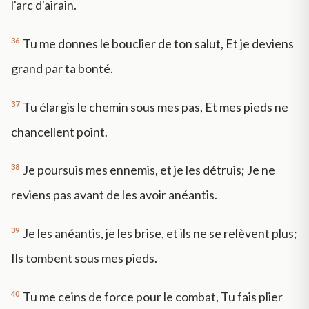
l'arc d'airain.
36
Tu me donnes le bouclier de ton salut, Et je deviens
grand par ta bonté.
37
Tu élargis le chemin sous mes pas, Et mes pieds ne
chancellent point.
38
Je poursuis mes ennemis, et je les détruis; Je ne
reviens pas avant de les avoir anéantis.
39
Je les anéantis, je les brise, et ils ne se relèvent plus;
Ils tombent sous mes pieds.
40
Tu me ceins de force pour le combat, Tu fais plier