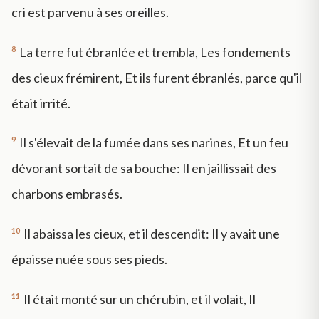
cri est parvenu à ses oreilles.
8
La terre fut ébranlée et trembla, Les fondements
des cieux frémirent, Et ils furent ébranlés, parce qu'il
était irrité.
9
Il s'élevait de la fumée dans ses narines, Et un feu
dévorant sortait de sa bouche: Il en jaillissait des
charbons embrasés.
10
Il abaissa les cieux, et il descendit: Il y avait une
épaisse nuée sous ses pieds.
11
Il était monté sur un chérubin, et il volait, Il