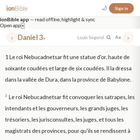
ion
Bible
🌙
Sign in
ionBible app
— read offline, highlight & sync
Open app
×
‹
Daniel 3
›
Louis Segond
Aa
▾
✕
1
Le roi Nebucadnetsar fit une statue d'or, haute de
mt 5
nt faith
"peace that passeth"
grace -law
soixante coudées et large de six coudées. Il la dressa
dans la vallée de Dura, dans la province de Babylone.
2
Le roi Nebucadnetsar fit convoquer les satrapes, les
intendants et les gouverneurs, les grands juges, les
trésoriers, les jurisconsultes, les juges, et tous les
magistrats des provinces, pour qu'ils se rendissent à