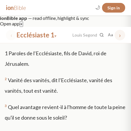
ion
Bible
🌙
Sign in
ionBible app
— read offline, highlight & sync
Open app
×
‹
Ecclésiaste 1
›
Louis Segond
Aa
▾
✕
1
Paroles de l'Ecclésiaste, fils de David, roi de
mt 5
nt faith
"peace that passeth"
grace -law
Jérusalem.
2
Vanité des vanités, dit l'Ecclésiaste, vanité des
vanités, tout est vanité.
3
Quel avantage revient-il à l'homme de toute la peine
qu'il se donne sous le soleil?