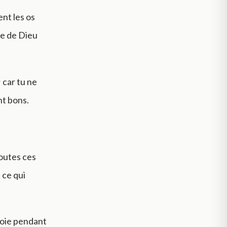
nt les os
re de Dieu
 car tu ne
nt bons.
toutes ces
 ce qui
 joie pendant