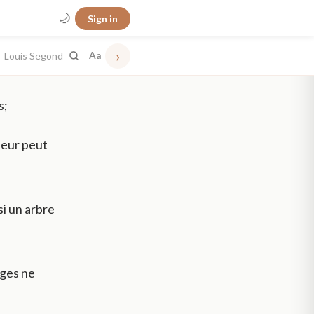
🌙
Sign in
›
Louis Segond
Aa
s;
heur peut
si un arbre
ages ne