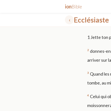
ion
Bible
Ecclésiaste
‹
✕
1
Jette ton p
mt 5
nt faith
"peace that passeth"
grace -law
2
donnes-en u
arriver sur l
3
Quand les n
tombe, au mid
4
Celui qui o
moissonnera