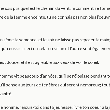
e sais pas quel est le chemin du vent, ni comment se forme
re de la femme enceinte, tu ne connais pas non plus l'oeuv
n sème ta semence, et le soir ne laisse pas reposer ta main;
 qui réussira, ceci ou cela, ou si l'un et l'autre sont égaleme
est douce, et il est agréable aux yeux de voir le soleil.
 homme vit beaucoup d'années, qu'il se réjouisse pendant 
u'il pense aux jours de ténèbres qui seront nombreux; tout
vanité.
e homme, réjouis-toi dans ta jeunesse, livre ton coeur à la