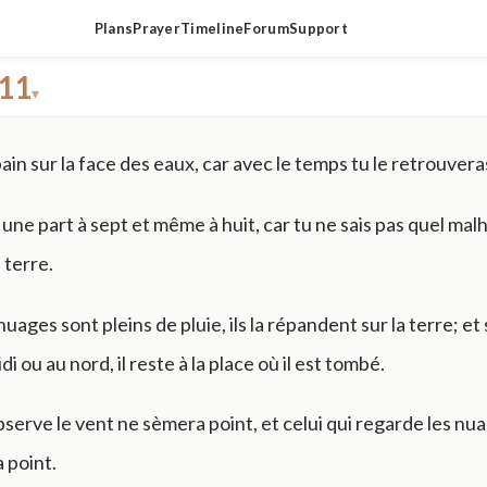
Plans
Prayer
Timeline
Forum
Support
 11
▾
ain sur la face des eaux, car avec le temps tu le retrouvera
ne part à sept et même à huit, car tu ne sais pas quel mal
a terre.
uages sont pleins de pluie, ils la répandent sur la terre; et 
i ou au nord, il reste à la place où il est tombé.
bserve le vent ne sèmera point, et celui qui regarde les nu
 point.