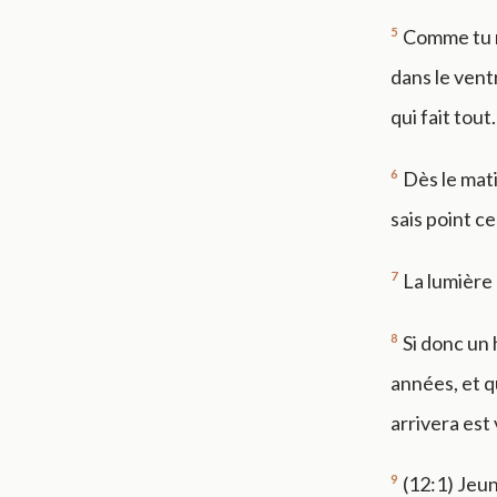
5
Comme tu n
dans le vent
qui fait tout.
6
Dès le mati
sais point ce
7
La lumière 
8
Si donc un
années, et q
arrivera est 
9
(12:1) Jeun