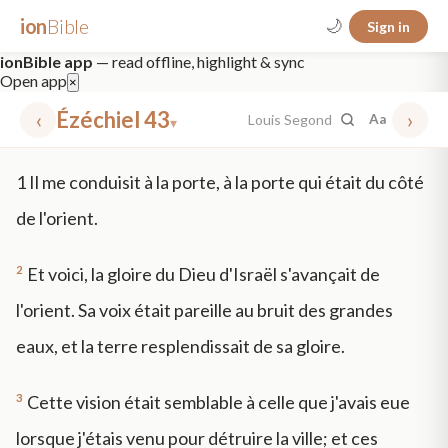
ion
Bible
🌙
Sign in
ionBible app
— read offline, highlight & sync
Open app
×
‹
Ézéchiel 43
›
Louis Segond
Aa
▾
✕
1
Il me conduisit à la porte, à la porte qui était du côté
mt 5
nt faith
"peace that passeth"
grace -law
de l'orient.
2
Et voici, la gloire du Dieu d'Israël s'avançait de
l'orient. Sa voix était pareille au bruit des grandes
eaux, et la terre resplendissait de sa gloire.
3
Cette vision était semblable à celle que j'avais eue
lorsque j'étais venu pour détruire la ville; et ces