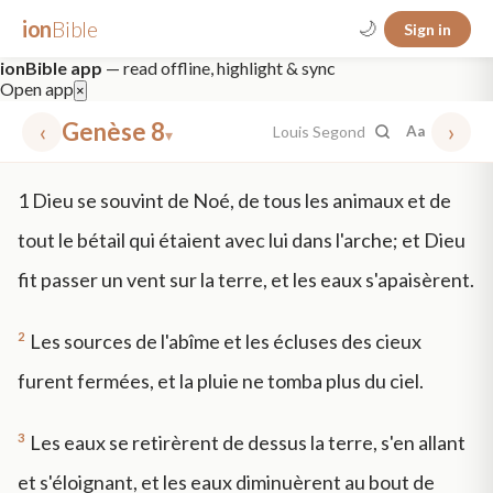
ion
Bible
🌙
Sign in
ionBible app
— read offline, highlight & sync
Open app
×
‹
Genèse 8
›
Louis Segond
Aa
▾
✕
1
Dieu se souvint de Noé, de tous les animaux et de
mt 5
nt faith
"peace that passeth"
grace -law
tout le bétail qui étaient avec lui dans l'arche; et Dieu
fit passer un vent sur la terre, et les eaux s'apaisèrent.
2
Les sources de l'abîme et les écluses des cieux
furent fermées, et la pluie ne tomba plus du ciel.
3
Les eaux se retirèrent de dessus la terre, s'en allant
et s'éloignant, et les eaux diminuèrent au bout de