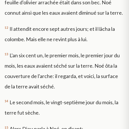
feuille d'olivier arrachée était dans son bec. Noé
connut ainsi que les eaux avaient diminué sur la terre.
12
Il attendit encore sept autres jours; et il lâcha la
colombe. Mais elle ne revint plus à lui.
13
L'an six cent un, le premier mois, le premier jour du
mois, les eaux avaient séché sur la terre. Noé ôta la
couverture de l'arche: il regarda, et voici, la surface
de la terre avait séché.
14
Le second mois, le vingt-septième jour du mois, la
terre fut sèche.
15
Alors Dieu parla à Noé, en disant: