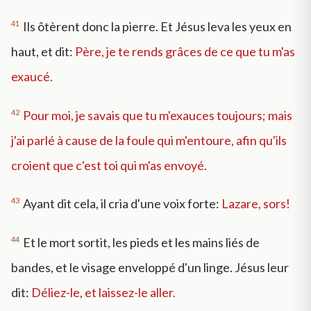
41
Ils ôtèrent donc la pierre. Et Jésus leva les yeux en
haut, et dit:
Père, je te rends grâces de ce que tu m'as
exaucé.
42
Pour moi, je savais que tu m'exauces toujours; mais
j'ai parlé à cause de la foule qui m'entoure, afin qu'ils
croient que c'est toi qui m'as envoyé.
43
Ayant dit cela, il cria d'une voix forte:
Lazare, sors!
44
Et le mort sortit, les pieds et les mains liés de
bandes, et le visage enveloppé d'un linge. Jésus leur
dit:
Déliez-le, et laissez-le aller.