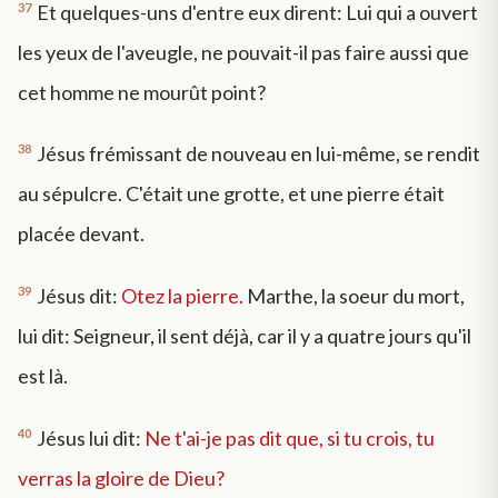
37
Et quelques-uns d'entre eux dirent: Lui qui a ouvert
les yeux de l'aveugle, ne pouvait-il pas faire aussi que
cet homme ne mourût point?
38
Jésus frémissant de nouveau en lui-même, se rendit
au sépulcre. C'était une grotte, et une pierre était
placée devant.
39
Jésus dit:
Otez la pierre.
Marthe, la soeur du mort,
lui dit: Seigneur, il sent déjà, car il y a quatre jours qu'il
est là.
40
Jésus lui dit:
Ne t'ai-je pas dit que, si tu crois, tu
verras la gloire de Dieu?