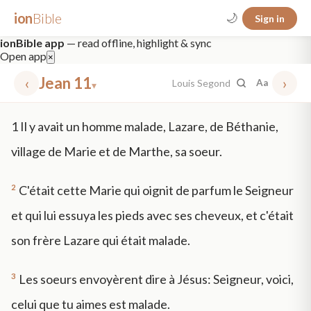
ion
Bible
🌙
Sign in
ionBible app
— read offline, highlight & sync
Open app
×
‹
Jean 11
›
Louis Segond
Aa
▾
✕
1
Il y avait un homme malade, Lazare, de Béthanie,
mt 5
nt faith
"peace that passeth"
grace -law
village de Marie et de Marthe, sa soeur.
2
C'était cette Marie qui oignit de parfum le Seigneur
et qui lui essuya les pieds avec ses cheveux, et c'était
son frère Lazare qui était malade.
3
Les soeurs envoyèrent dire à Jésus: Seigneur, voici,
celui que tu aimes est malade.