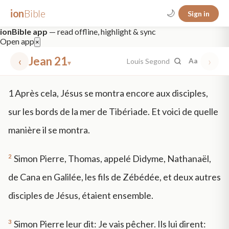
ion
Bible
🌙
Sign in
ionBible app
— read offline, highlight & sync
Open app
×
‹
Jean 21
›
Louis Segond
Aa
▾
✕
1
Après cela, Jésus se montra encore aux disciples,
mt 5
nt faith
"peace that passeth"
grace -law
sur les bords de la mer de Tibériade. Et voici de quelle
manière il se montra.
2
Simon Pierre, Thomas, appelé Didyme, Nathanaël,
de Cana en Galilée, les fils de Zébédée, et deux autres
disciples de Jésus, étaient ensemble.
3
Simon Pierre leur dit: Je vais pêcher. Ils lui dirent: