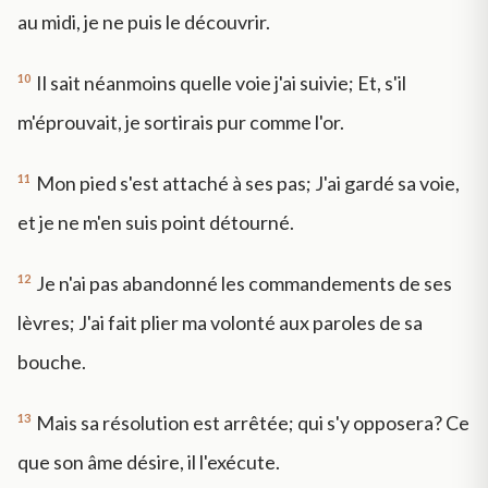
au midi, je ne puis le découvrir.
10
Il sait néanmoins quelle voie j'ai suivie; Et, s'il
m'éprouvait, je sortirais pur comme l'or.
11
Mon pied s'est attaché à ses pas; J'ai gardé sa voie,
et je ne m'en suis point détourné.
12
Je n'ai pas abandonné les commandements de ses
lèvres; J'ai fait plier ma volonté aux paroles de sa
bouche.
13
Mais sa résolution est arrêtée; qui s'y opposera? Ce
que son âme désire, il l'exécute.