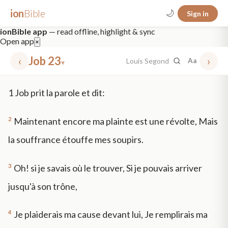
ion
Bible
🌙
Sign in
ionBible app
— read offline, highlight & sync
Open app
×
‹
Job 23
›
Louis Segond
Aa
▾
✕
1
Job prit la parole et dit:
mt 5
nt faith
"peace that passeth"
grace -law
2
Maintenant encore ma plainte est une révolte, Mais
la souffrance étouffe mes soupirs.
3
Oh! si je savais où le trouver, Si je pouvais arriver
jusqu'à son trône,
4
Je plaiderais ma cause devant lui, Je remplirais ma