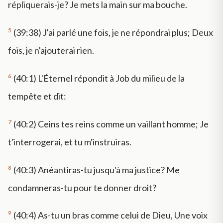
répliquerais-je? Je mets la main sur ma bouche.
5
(39:38) J'ai parlé une fois, je ne répondrai plus; Deux
fois, je n'ajouterai rien.
6
(40:1) L'Éternel répondit à Job du milieu de la
tempête et dit:
7
(40:2) Ceins tes reins comme un vaillant homme; Je
t'interrogerai, et tu m'instruiras.
8
(40:3) Anéantiras-tu jusqu'à ma justice? Me
condamneras-tu pour te donner droit?
9
(40:4) As-tu un bras comme celui de Dieu, Une voix