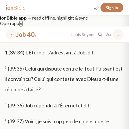
ion
Bible
🌙
Sign in
ionBible app
— read offline, highlight & sync
Open app
×
‹
Job 40
›
Louis Segond
Aa
▾
✕
1
(39:34) L'Éternel, s'adressant à Job, dit:
mt 5
nt faith
"peace that passeth"
grace -law
2
(39:35) Celui qui dispute contre le Tout Puissant est-
il convaincu? Celui qui conteste avec Dieu a-t-il une
réplique à faire?
3
(39:36) Job répondit à l'Éternel et dit:
4
(39:37) Voici, je suis trop peu de chose; que te