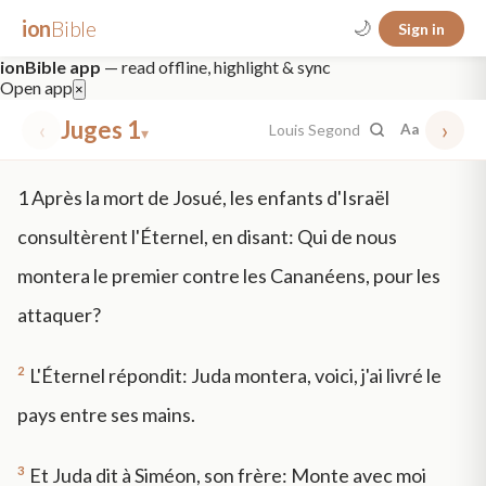
ion
Bible
🌙
Sign in
ionBible app
— read offline, highlight & sync
Open app
×
‹
Juges 1
›
Louis Segond
Aa
▾
✕
1
Après la mort de Josué, les enfants d'Israël
mt 5
nt faith
"peace that passeth"
grace -law
consultèrent l'Éternel, en disant: Qui de nous
montera le premier contre les Cananéens, pour les
attaquer?
2
L'Éternel répondit: Juda montera, voici, j'ai livré le
pays entre ses mains.
3
Et Juda dit à Siméon, son frère: Monte avec moi