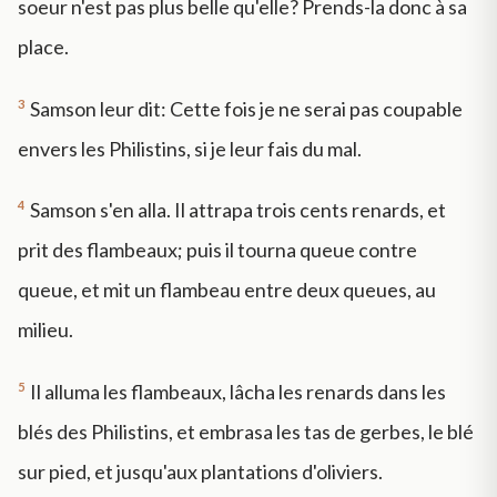
soeur n'est pas plus belle qu'elle? Prends-la donc à sa
place.
3
Samson leur dit: Cette fois je ne serai pas coupable
envers les Philistins, si je leur fais du mal.
4
Samson s'en alla. Il attrapa trois cents renards, et
prit des flambeaux; puis il tourna queue contre
queue, et mit un flambeau entre deux queues, au
milieu.
5
Il alluma les flambeaux, lâcha les renards dans les
blés des Philistins, et embrasa les tas de gerbes, le blé
sur pied, et jusqu'aux plantations d'oliviers.