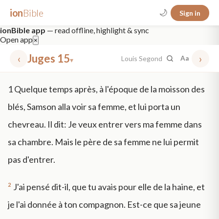
ion
Bible
🌙
Sign in
ionBible app
— read offline, highlight & sync
Open app
×
‹
Juges 15
›
Louis Segond
Aa
▾
✕
1
Quelque temps après, à l'époque de la moisson des
mt 5
nt faith
"peace that passeth"
grace -law
blés, Samson alla voir sa femme, et lui porta un
chevreau. Il dit: Je veux entrer vers ma femme dans
sa chambre. Mais le père de sa femme ne lui permit
pas d'entrer.
2
J'ai pensé dit-il, que tu avais pour elle de la haine, et
je l'ai donnée à ton compagnon. Est-ce que sa jeune