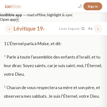
ion
Bible
🌙
Sign in
ionBible app
— read offline, highlight & sync
Open app
×
‹
Lévitique 19
›
Louis Segond
Aa
▾
✕
1
L'Éternel parla à Moïse, et dit:
mt 5
nt faith
"peace that passeth"
grace -law
2
Parle à toute l'assemblée des enfants d'Israël, et tu
leur diras: Soyez saints, car je suis saint, moi, l'Éternel,
votre Dieu.
3
Chacun de vous respectera sa mère et son père, et
observera mes sabbats. Je suis l'Éternel, votre Dieu.