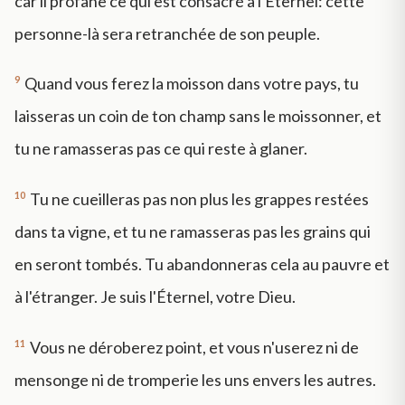
car il profane ce qui est consacré à l'Éternel: cette
personne-là sera retranchée de son peuple.
9
Quand vous ferez la moisson dans votre pays, tu
laisseras un coin de ton champ sans le moissonner, et
tu ne ramasseras pas ce qui reste à glaner.
10
Tu ne cueilleras pas non plus les grappes restées
dans ta vigne, et tu ne ramasseras pas les grains qui
en seront tombés. Tu abandonneras cela au pauvre et
à l'étranger. Je suis l'Éternel, votre Dieu.
11
Vous ne déroberez point, et vous n'userez ni de
mensonge ni de tromperie les uns envers les autres.