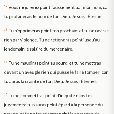
12
Vous ne jurerez point faussement par mon nom, car
tu profanerais le nom de ton Dieu. Je suis l'Éternel.
13
Tu n'opprimeras point ton prochain, et tu ne raviras
rien par violence. Tu ne retiendras point jusqu'au
lendemain le salaire du mercenaire.
14
Tu ne maudiras point au sourd, et tu ne mettras
devant un aveugle rien qui puisse le faire tomber; car
tu auras la crainte de ton Dieu. Je suis l'Éternel.
15
Tu ne commettras point d'iniquité dans tes
jugements: tu n'auras point égard à la personne du
pauvre, et tu ne favoriseras point la personne du