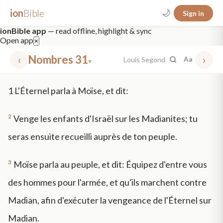
ion
Bible
🌙
Sign in
ionBible app
— read offline, highlight & sync
Open app
×
‹
Nombres 31
›
Louis Segond
Aa
▾
✕
1
L'Éternel parla à Moïse, et dit:
mt 5
nt faith
"peace that passeth"
grace -law
2
Venge les enfants d'Israël sur les Madianites; tu
seras ensuite recueilli auprès de ton peuple.
3
Moïse parla au peuple, et dit: Équipez d'entre vous
des hommes pour l'armée, et qu'ils marchent contre
Madian, afin d'exécuter la vengeance de l'Éternel sur
Madian.