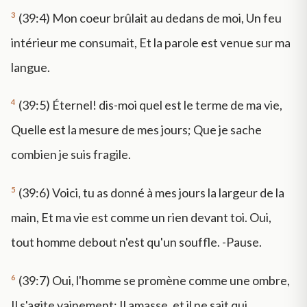
3
(39:4) Mon coeur brûlait au dedans de moi, Un feu
intérieur me consumait, Et la parole est venue sur ma
langue.
4
(39:5) Éternel! dis-moi quel est le terme de ma vie,
Quelle est la mesure de mes jours; Que je sache
combien je suis fragile.
5
(39:6) Voici, tu as donné à mes jours la largeur de la
main, Et ma vie est comme un rien devant toi. Oui,
tout homme debout n'est qu'un souffle. -Pause.
6
(39:7) Oui, l'homme se promène comme une ombre,
Il s'agite vainement; Il amasse, et il ne sait qui