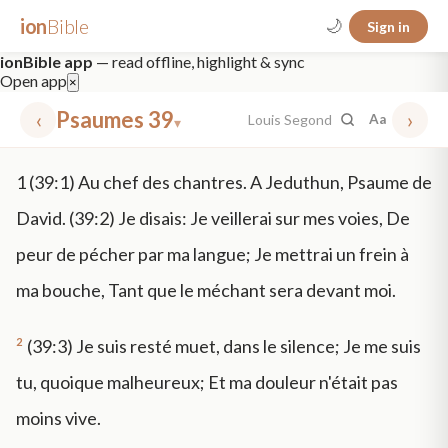
ion
Bible
🌙
Sign in
ionBible app
— read offline, highlight & sync
Open app
×
‹
Psaumes 39
›
Louis Segond
Aa
▾
✕
1
(39:1) Au chef des chantres. A Jeduthun, Psaume de
mt 5
nt faith
"peace that passeth"
grace -law
David. (39:2) Je disais: Je veillerai sur mes voies, De
peur de pécher par ma langue; Je mettrai un frein à
ma bouche, Tant que le méchant sera devant moi.
2
(39:3) Je suis resté muet, dans le silence; Je me suis
tu, quoique malheureux; Et ma douleur n'était pas
moins vive.