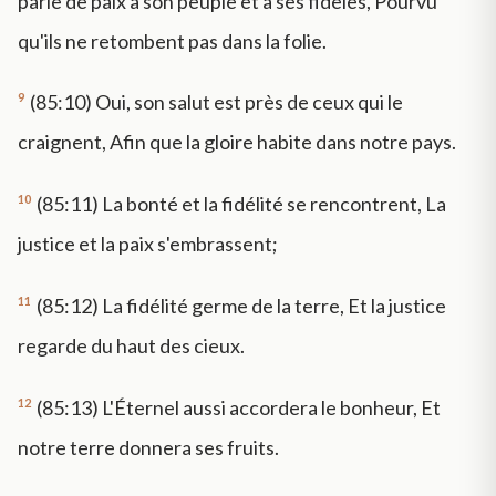
parle de paix à son peuple et à ses fidèles, Pourvu
qu'ils ne retombent pas dans la folie.
9
(85:10) Oui, son salut est près de ceux qui le
craignent, Afin que la gloire habite dans notre pays.
10
(85:11) La bonté et la fidélité se rencontrent, La
justice et la paix s'embrassent;
11
(85:12) La fidélité germe de la terre, Et la justice
regarde du haut des cieux.
12
(85:13) L'Éternel aussi accordera le bonheur, Et
notre terre donnera ses fruits.