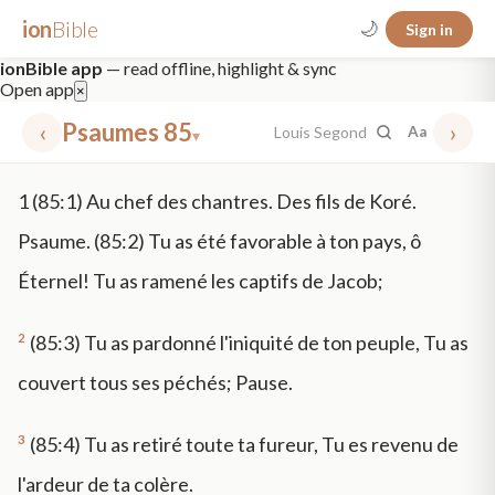
ion
Bible
🌙
Sign in
ionBible app
— read offline, highlight & sync
Open app
×
‹
Psaumes 85
›
Louis Segond
Aa
▾
✕
1
(85:1) Au chef des chantres. Des fils de Koré.
mt 5
nt faith
"peace that passeth"
grace -law
Psaume. (85:2) Tu as été favorable à ton pays, ô
Éternel! Tu as ramené les captifs de Jacob;
2
(85:3) Tu as pardonné l'iniquité de ton peuple, Tu as
couvert tous ses péchés; Pause.
3
(85:4) Tu as retiré toute ta fureur, Tu es revenu de
l'ardeur de ta colère.