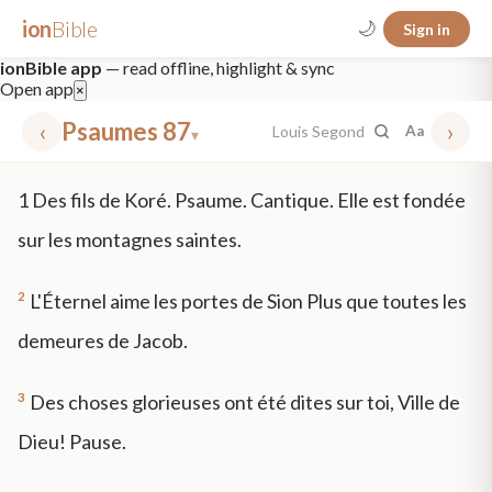
ion
Bible
🌙
Sign in
ionBible app
— read offline, highlight & sync
Open app
×
‹
Psaumes 87
›
Louis Segond
Aa
▾
✕
1
Des fils de Koré. Psaume. Cantique. Elle est fondée
mt 5
nt faith
"peace that passeth"
grace -law
sur les montagnes saintes.
2
L'Éternel aime les portes de Sion Plus que toutes les
demeures de Jacob.
3
Des choses glorieuses ont été dites sur toi, Ville de
Dieu! Pause.