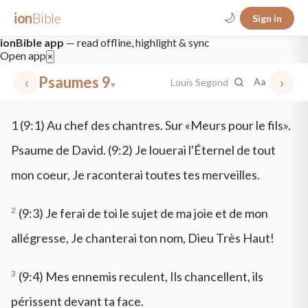
ion
Bible
🌙
Sign in
ionBible app
— read offline, highlight & sync
Open app
×
‹
Psaumes 9
›
Louis Segond
Aa
▾
✕
1
(9:1) Au chef des chantres. Sur «Meurs pour le fils».
mt 5
nt faith
"peace that passeth"
grace -law
Psaume de David. (9:2) Je louerai l'Éternel de tout
mon coeur, Je raconterai toutes tes merveilles.
2
(9:3) Je ferai de toi le sujet de ma joie et de mon
allégresse, Je chanterai ton nom, Dieu Très Haut!
3
(9:4) Mes ennemis reculent, Ils chancellent, ils
périssent devant ta face.