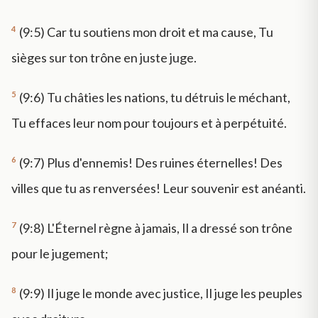
4
(9:5) Car tu soutiens mon droit et ma cause, Tu
sièges sur ton trône en juste juge.
5
(9:6) Tu châties les nations, tu détruis le méchant,
Tu effaces leur nom pour toujours et à perpétuité.
6
(9:7) Plus d'ennemis! Des ruines éternelles! Des
villes que tu as renversées! Leur souvenir est anéanti.
7
(9:8) L'Éternel règne à jamais, Il a dressé son trône
pour le jugement;
8
(9:9) Il juge le monde avec justice, Il juge les peuples