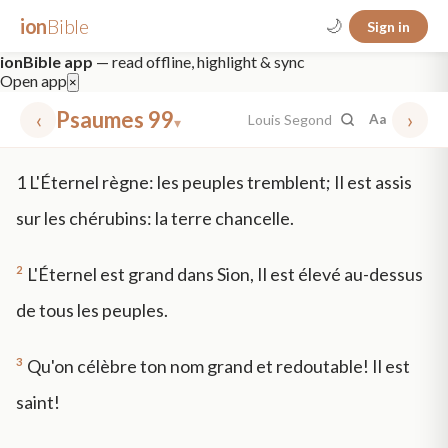
ion
Bible
🌙
Sign in
ionBible app
— read offline, highlight & sync
Open app
×
‹
Psaumes 99
›
Louis Segond
Aa
▾
✕
1
L'Éternel règne: les peuples tremblent; Il est assis
mt 5
nt faith
"peace that passeth"
grace -law
sur les chérubins: la terre chancelle.
2
L'Éternel est grand dans Sion, Il est élevé au-dessus
de tous les peuples.
3
Qu'on célèbre ton nom grand et redoutable! Il est
saint!