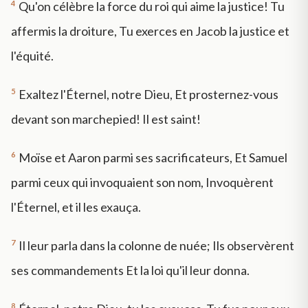
4
Qu'on célèbre la force du roi qui aime la justice! Tu
affermis la droiture, Tu exerces en Jacob la justice et
l'équité.
5
Exaltez l'Éternel, notre Dieu, Et prosternez-vous
devant son marchepied! Il est saint!
6
Moïse et Aaron parmi ses sacrificateurs, Et Samuel
parmi ceux qui invoquaient son nom, Invoquèrent
l'Éternel, et il les exauça.
7
Il leur parla dans la colonne de nuée; Ils observèrent
ses commandements Et la loi qu'il leur donna.
8