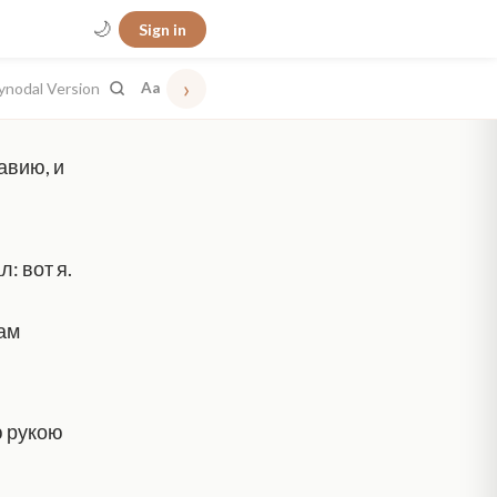
🌙
Sign in
›
ynodal Version
Aa
авию, и
: вот я.
там
ю рукою