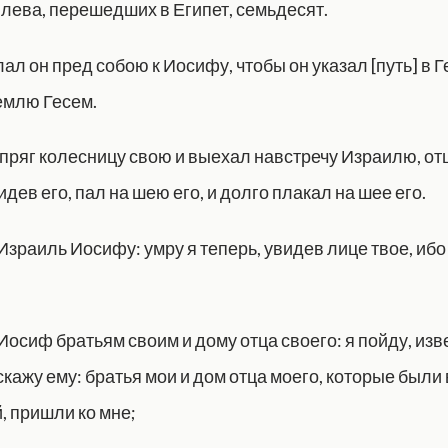
лева, перешедших в Египет, семьдесят.
ал он пред собою к Иосифу, чтобы он указал [путь] в Г
емлю Гесем.
пряг колесницу свою и выехал навстречу Израилю, отц
видев его, пал на шею его, и долго плакал на шее его.
Израиль Иосифу: умру я теперь, увидев лице твое, ибо
Иосиф братьям своим и дому отца своего: я пойду, из
кажу ему: братья мои и дом отца моего, которые были
, пришли ко мне;