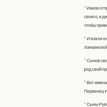
5
Иаков отп
своего, и д
чтобы приве
6
И взяли о
Ханаанской,
7
Сынов сво
род свой пр
8
Вот имена
Первенец И
9
Сыны Руви