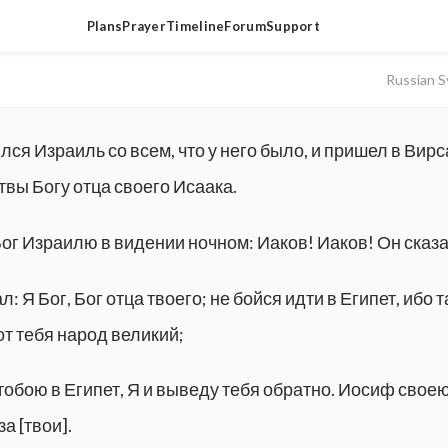
Plans
Prayer
Timeline
Forum
Support
Russian S
лся Израиль со всем, что у него было, и пришел в Вирс
твы Богу отца своего Исаака.
Бог Израилю в видении ночном: Иаков! Иаков! Он сказал
ал: Я Бог, Бог отца твоего; не бойся идти в Египет, ибо 
от тебя народ великий;
 тобою в Египет, Я и выведу тебя обратно. Иосиф свое
а [твои].