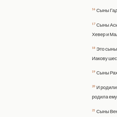
16
Сыны Гада
17
Сыны Асир
Хевер и Ма
18
Это сыны
Иакову шес
19
Сыны Рах
20
И родили
родила ему
21
Сыны Вен