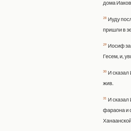
дома Иаков
28
Иуду посл
пришли в з
29
Иосиф за
Гесем, и, у
30
И сказал 
жив.
31
И сказал 
фараона и с
Ханаанской