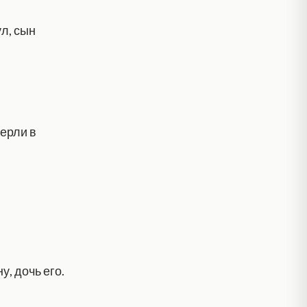
ул, сын
мерли в
, дочь его.