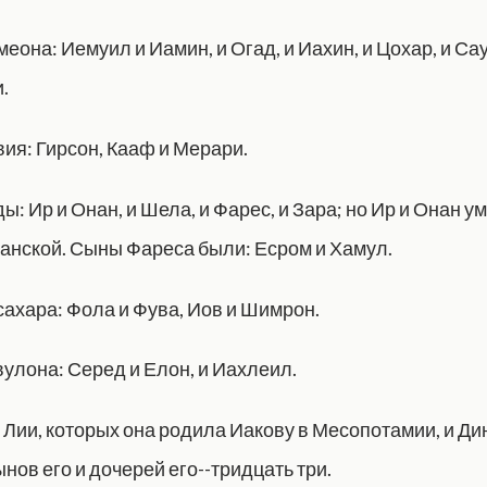
она: Иемуил и Иамин, и Огад, и Иахин, и Цохар, и Са
.
ия: Гирсон, Кааф и Мерари.
: Ир и Онан, и Шела, и Фарес, и Зара; но Ир и Онан у
анской. Сыны Фареса были: Есром и Хамул.
ахара: Фола и Фува, Иов и Шимрон.
улона: Серед и Елон, и Иахлеил.
Лии, которых она родила Иакову в Месопотамии, и Дину
нов его и дочерей его--тридцать три.