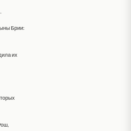
.
Сыны Брии:
дила их
оторых
Рош,