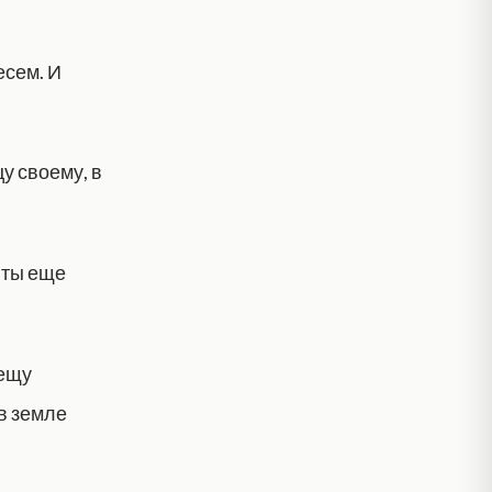
есем. И
у своему, в
 ты еще
вещу
 в земле