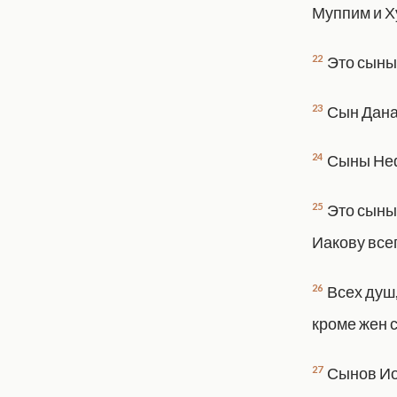
Муппим и Х
22
Это сыны
23
Сын Дана
24
Сыны Неф
25
Это сыны
Иакову все
26
Всех душ,
кроме жен 
27
Сынов Иос