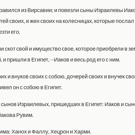
равился из Вирсавии; и повезли сыны Израилевы Иак
етей своих, и жен своих на колесницах, которые посла
зти его.
ни скот свой и имущество свое, которое приобрели в з
 и пришли в Египет, --Иаков и весь род его с ним.
их и внуков своих с собою, дочерей своих и внучек сво
ивел он с собою в Египет.
 сынов Израилевых, пришедших в Египет: Иаков и сыно
акова Рувим.
ма: Ханох и Фаллу, Хецрон и Харми.