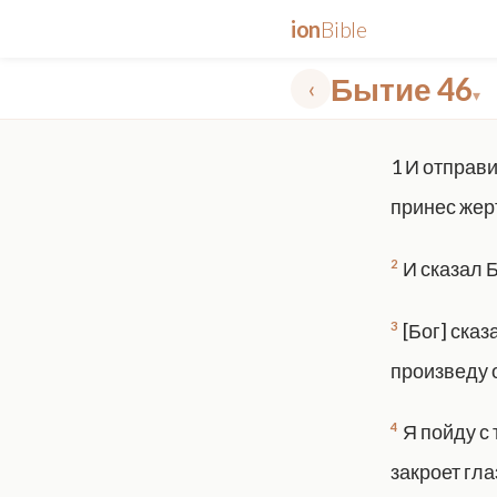
ion
Bible
Бытие 46
‹
▾
✕
1
И отправи
mt 5
nt faith
"peace that passeth"
grace -law
принес жер
2
И сказал 
3
[Бог] сказ
произведу 
4
Я пойду с
закроет глаз