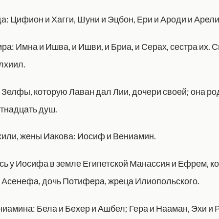
: Цифион и Хагги, Шуни и Эцбон, Ери и Ароди и Арели
а: Имна и Ишва, и Ишви, и Бриа, и Серах, сестра их. 
лхиил.
 Зелфы, которую Лаван дал Лии, дочери своей; она ро
тнадцать душ.
или, жены Иакова: Иосиф и Вениамин.
сь у Иосифа в земле Египетской Манассия и Ефрем, к
 Асенефа, дочь Потифера, жреца Илиопольского.
иамина: Бела и Бехер и Ашбел; Гера и Нааман, Эхи и 