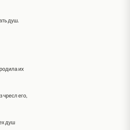
ать душ.
 родила их
 чресл его,
ех душ