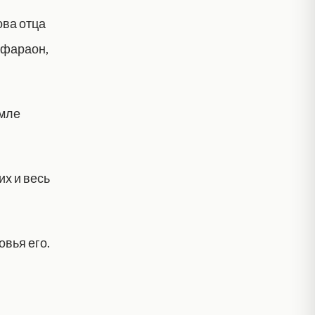
ова отца
л фараон,
емле
их и весь
вья его.