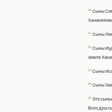
10
Сыны Симе
Хананеянки
11
Сыны Лев
12
Сыны Иуды
земле Хана
13
Сыны Исс
14
Сыны Зав
15
Это сыны 
Всех душ сы