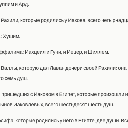
уппим и Ард.
 Рахили, которые родились у Иакова, всего четырнадц
: Хушим.
фалима: Иахцеил и Гуни, и Иецер, и Шиллем.
 Валлы, которую дал Лаван дочери своей Рахили; она
го семь душ.
 пришедших с Иаковом в Египет, которые произошли из
сынов Иаковлевых, всего шестьдесят шесть душ.
ифа, которые родились у него в Египте, две души. Вс