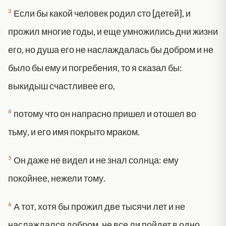
3
Если бы какой человек родил сто [детей], и
прожил многие годы, и еще умножились дни жизни
его, но душа его не наслаждалась бы добром и не
было бы ему и погребения, то я сказал бы:
выкидыш счастливее его,
4
потому что он напрасно пришел и отошел во
тьму, и его имя покрыто мраком.
5
Он даже не видел и не знал солнца: ему
покойнее, нежели тому.
6
А тот, хотя бы прожил две тысячи лет и не
наслаждался добром, не все ли пойдет в одно