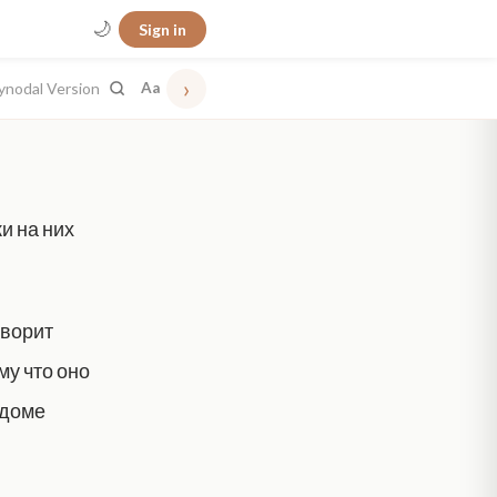
🌙
Sign in
›
ynodal Version
Aa
и на них
оворит
му что оно
 доме