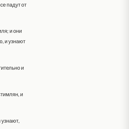
се падут от
ля; и они
, и узнают
тительно и
стимлян, и
 узнают,