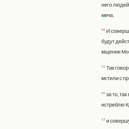
него людей 
меча.
14
И соверш
будут дейс
мщение Мое
15
Так говор
мстили с пр
16
за то, та
истреблю Кр
17
и соверш