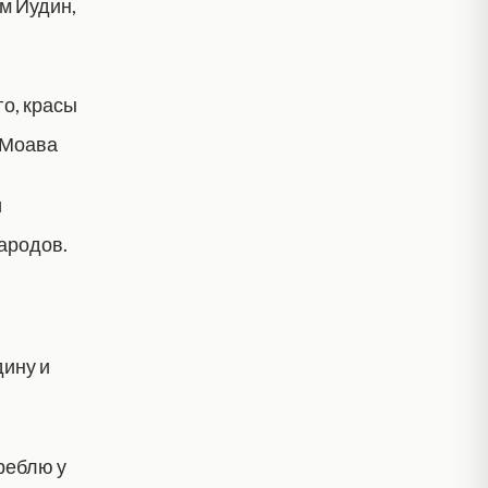
ом Иудин,
го, красы
 Моава
и
ародов.
дину и
треблю у