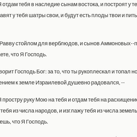
 Я отдам тебя в наследие сынам востока, и построят у 
тавят у тебя шатры свои, и будут есть плоды твои и пит
Равву стойлом для верблюдов, и сынов Аммоновых--
аете, что Я Господь.
ворит Господь Бог: за то, что ты рукоплескал и топал но
ением к земле Израилевой душевно радовался, --
 Я простру руку Мою на тебя и отдам тебя на расхищен
тебя из числа народов, и изглажу тебя из числа земел
аешь, что Я Господь.