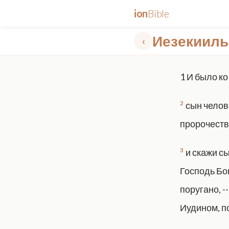
ion
Bible
Иезекииль
‹
✕
1
И было ко
mt 5
nt faith
"peace that passeth"
grace -law
2
сын челов
пророчеств
3
и скажи с
Господь Бог
поругано, -
Иудином, по