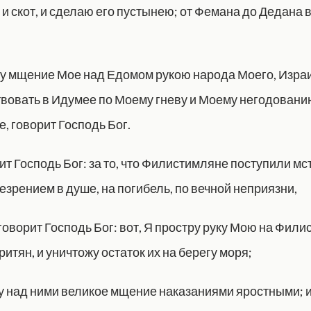
и скот, и сделаю его пустынею; от Фемана до Дедана в
у мщение Мое над Едомом рукою народа Моего, Израи
твовать в Идумее по Моему гневу и Моему негодованию
, говорит Господь Бог.
ит Господь Бог: за то, что Филистимляне поступили мс
езрением в душе, на погибель, по вечной неприязни,
к говорит Господь Бог: вот, Я простру руку Мою на Фили
итян, и уничтожу остаток их на берегу моря;
у над ними великое мщение наказаниями яростными; и