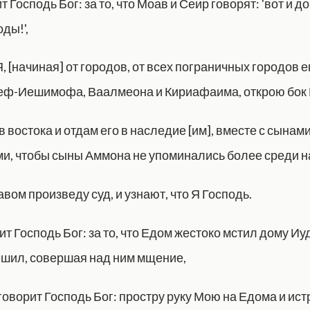
т Господь Бог: за то, что Моав и Сеир говорят: 'вот и д
оды!',
 Я, [начиная] от городов, от всех пограничных городов е
Беф-Иешимофа, Ваалмеона и Кириафаима, открою бок
 востока и отдам его в наследие [им], вместе с сынам
, чтобы сыны Аммона не упоминались более среди н
вом произведу суд, и узнают, что Я Господь.
ит Господь Бог: за то, что Едом жестоко мстил дому Иу
ешил, совершая над ним мщение,
к говорит Господь Бог: простру руку Мою на Едома и ис