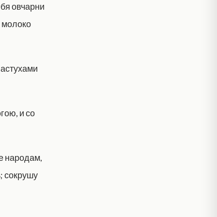
тебя овчарни
ь молоко
пастухами
гою, и со
ие народам,
ь; сокрушу