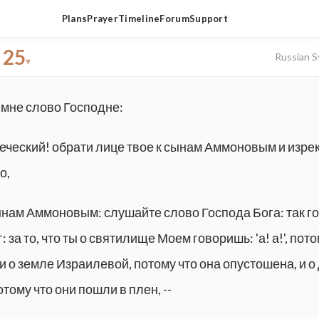
Plans
Prayer
Timeline
Forum
Support
 25
Russian S
▾
 мне слово Господне:
еческий! обрати лице твое к сынам Аммоновым и изрек
о,
ынам Аммоновым: слушайте слово Господа Бога: так г
: за то, что ты о святилище Моем говоришь: 'а! а!', пото
-и о земле Израилевой, потому что она опустошена, и о
тому что они пошли в плен, --