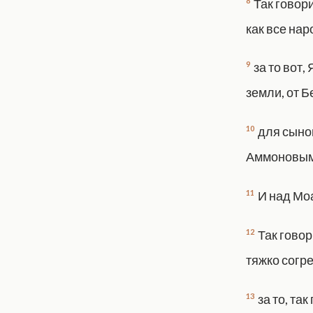
8
Так говори
как все нар
9
за то вот,
земли, от 
10
для сынов
Аммоновыми
11
И над Моа
12
Так говор
тяжко согр
13
за то, та