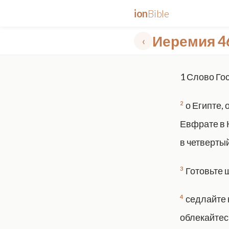
ion
Bible
Иеремия 4
‹
✕
1
Слово Гос
mt 5
nt faith
"peace that passeth"
grace -law
2
о Египте,
Евфрате в 
в четвертый
3
Готовьте щ
4
седлайте к
облекайтесь