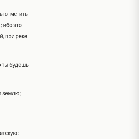
бы отмстить
; ибо это
, при реке
о ты будешь
л землю;
етскую: