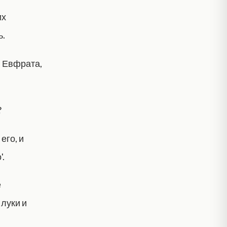
их
ь.
и Евфрата,
?
его, и
'.
е
луки и