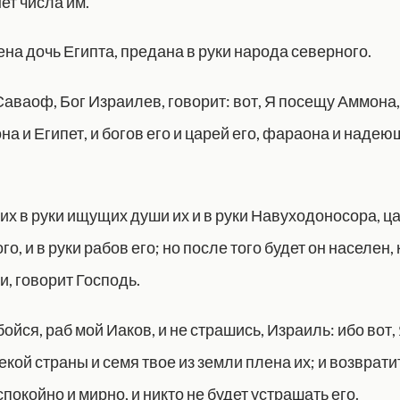
нет числа им.
на дочь Египта, предана в руки народа северного.
аваоф, Бог Израилев, говорит: вот, Я посещу Аммона,
на и Египет, и богов его и царей его, фараона и надею
их в руки ищущих души их и в руки Навуходоносора, ц
о, и в руки рабов его; но после того будет он населен, 
, говорит Господь.
бойся, раб мой Иаков, и не страшись, Израиль: ибо вот,
екой страны и семя твое из земли плена их; и возврати
спокойно и мирно, и никто не будет устрашать его.