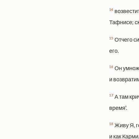
14
возвестит
Тафнисе; ск
15
Отчего си
его.
16
Он умнож
и возврати
17
А там кри
время'.
18
Живу Я, г
и как Карми