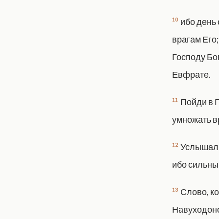
10
ибо день
врагам Его;
Господу Бо
Евфрате.
11
Пойди в Г
умножать в
12
Услышали
ибо сильный
13
Слово, к
Навуходоно