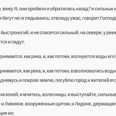
, вижу Я, они оробели и обратились назад? и сильные 
 бегут не оглядываясь; отвсюду ужас, говорит Господ
 быстроногий, и не спасется сильный; на севере, у рек
тся и падут.
днимается, как река, и, как потоки, волнуются воды его
нимается, как река, и, как потоки, взволновались воды 
однимусь и покрою землю, погублю город и жителей его
на коней, и мчитесь, колесницы, и выступайте, сильны
и Ливияне, вооруженные щитом, и Лидяне, держащие 
ие их;