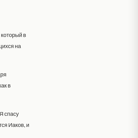
 который в
щихся на
аря
как в
 Я спасу
тся Иаков, и