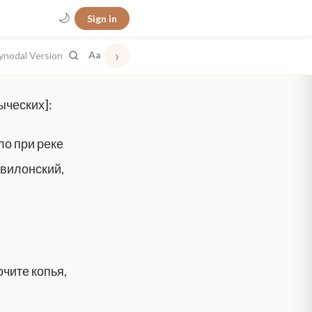
🌙
Sign in
›
ynodal Version
Aa
ыческих]:
ло при реке
авилонский,
очите копья,