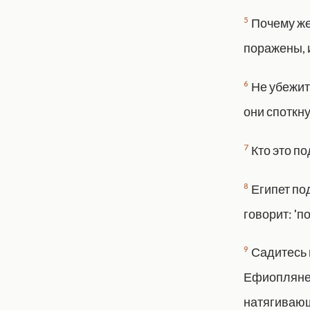
5
Почему же
поражены, и
6
Не убежит
они споткну
7
Кто это по
8
Египет под
говорит: 'п
9
Садитесь 
Ефиопляне 
натягивающ