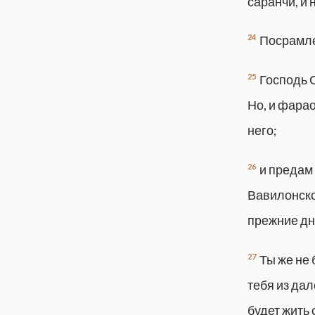
саранчи, и 
24
Посрамле
25
Господь С
Но, и фарао
него;
26
и предам 
Вавилонског
прежние дни
27
Ты же не 
тебя из дал
будет жить 