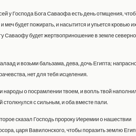
 сей у Господа Бога Саваофа есть день отмщения, что
 и меч будет пожирать, и насытится и упьется кровью их
гу Саваофу будет жертвоприношение в земле северной
алаад и возьми бальзама, дева, дочь Египта; напрасн
рачевства, нет для тебя исцеления.
 народы о посрамлении твоем, и вопль твой наполни
 столкнулся с сильным, и оба вместе пали.
оторое сказал Господь пророку Иеремии о нашествии
сора, царя Вавилонского, чтобы поразить землю Егип