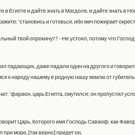
е в Египте и дайте знать в Магдоле, и дайте знать в Н
ажите: 'становись и готовься, ибо меч пожирает окрест
льный твой опрокинут? --Не устоял, потому что Господ
ил падающих, даже падали один на другого и говорили
мся к народу нашему в родную нашу землю от губительн
чат: 'фараон, царь Египта, смутился; он пропустил ус
оворит Царь, Которого имя Господь Саваоф: как Фавор
л при море, [так верно] придет он.