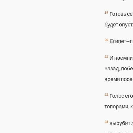
19
Готовь с
будет опуст
20
Египет--п
21
И наемник
назад, побе
время посе
22
Голос его
топорами, к
23
вырубят л