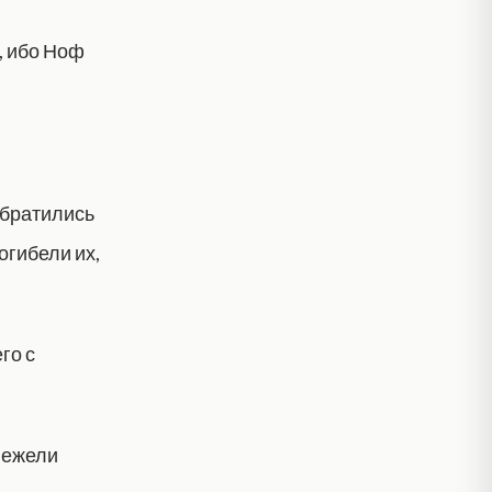
, ибо Ноф
обратились
огибели их,
го с
 нежели