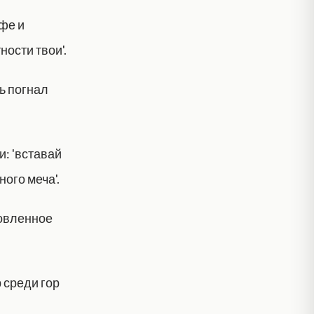
офе и
ности твои'.
ь погнал
: 'вставай
ого меча'.
ловленное
 среди гор