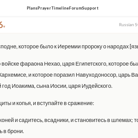
Plans
Prayer
Timeline
Forum
Support
6
Russian S
▾
подне, которое было к Иеремии пророку о народах [яз
 о войске фараона Нехао, царя Египетского, которое бы
Кархемисе, и которое поразил Навуходоносор, царь В
 год Иоакима, сына Иосии, царя Иудейского.
иты и копья, и вступайте в сражение:
оней и садитесь, всадники, и становитесь в шлемах; т
 в брони.