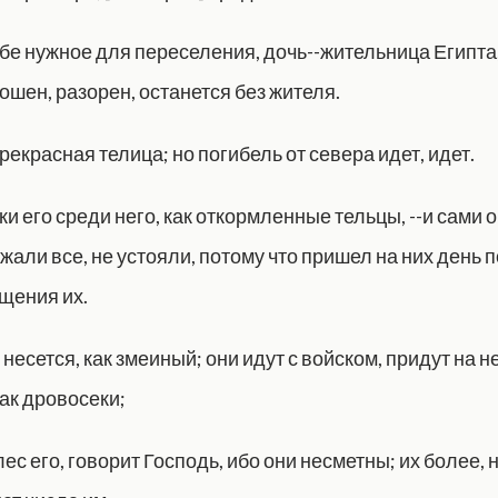
ебе нужное для переселения, дочь--жительница Египта
ошен, разорен, останется без жителя.
рекрасная телица; но погибель от севера идет, идет.
и его среди него, как откормленные тельцы, --и сами 
жали все, не устояли, потому что пришел на них день п
щения их.
 несется, как змеиный; они идут с войском, придут на не
ак дровосеки;
ес его, говорит Господь, ибо они несметны; их более,