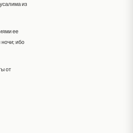
русалима из
иями ее
 ночи; ибо
ты от