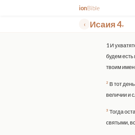
ion
Bible
Исаия 4
‹
▾
✕
1
И ухватят
mt 5
nt faith
"peace that passeth"
grace -law
будем есть 
твоим имене
2
В тот день
величии и 
3
Тогда ост
святыми, в