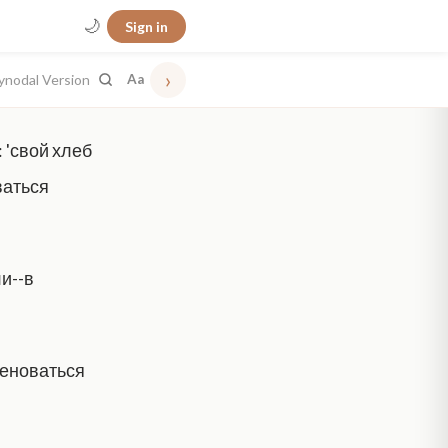
🌙
Sign in
›
ynodal Version
Aa
 'свой хлеб
ваться
ли--в
меноваться