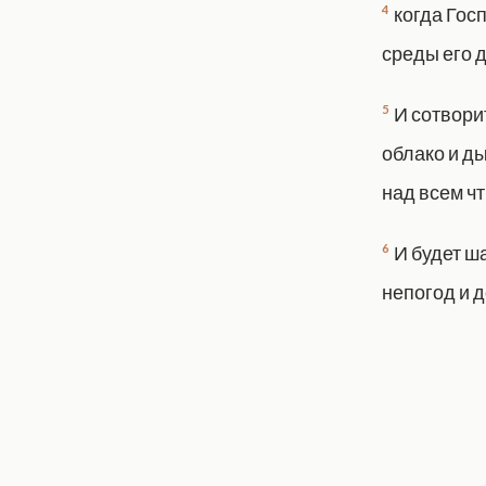
4
когда Гос
среды его д
5
И сотвори
облако и д
над всем ч
6
И будет ш
непогод и 