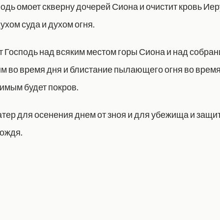
подь омоет скверну дочерей Сиона и очистит кровь Ие
ухом суда и духом огня.
т Господь над всяким местом горы Сиона и над собран
ым во время дня и блистание пылающего огня во время
тимым будет покров.
атер для осенения днем от зноя и для убежища и защи
дождя.