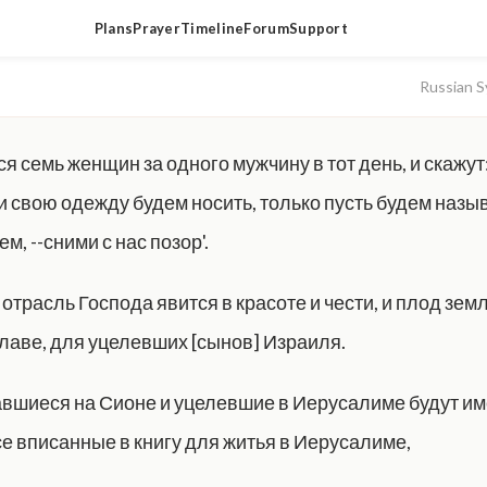
Plans
Prayer
Timeline
Forum
Support
Russian S
ся семь женщин за одного мужчину в тот день, и скажут:
и свою одежду будем носить, только пусть будем назы
м, --сними с нас позор'.
 отрасль Господа явится в красоте и чести, и плод зем
славе, для уцелевших [сынов] Израиля.
авшиеся на Сионе и уцелевшие в Иерусалиме будут и
се вписанные в книгу для житья в Иерусалиме,