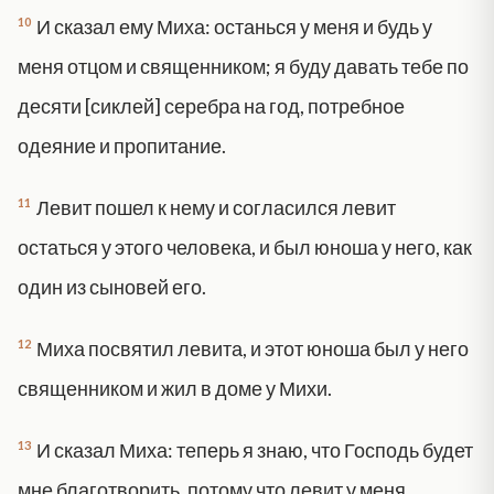
10
И сказал ему Миха: останься у меня и будь у
меня отцом и священником; я буду давать тебе по
десяти [сиклей] серебра на год, потребное
одеяние и пропитание.
11
Левит пошел к нему и согласился левит
остаться у этого человека, и был юноша у него, как
один из сыновей его.
12
Миха посвятил левита, и этот юноша был у него
священником и жил в доме у Михи.
13
И сказал Миха: теперь я знаю, что Господь будет
мне благотворить, потому что левит у меня