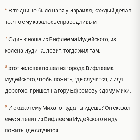
6
В те дни не было царя у Израиля; каждый делал
то, что ему казалось справедливым.
7
Один юноша из Вифлеема Иудейского, из
колена Иудина, левит, тогда жил там;
8
этот человек пошел из города Вифлеема
Иудейского, чтобы пожить, где случится, и идя
дорогою, пришел на гору Ефремову к дому Михи.
9
И сказал ему Миха: откуда ты идешь? Он сказал
ему: я левит из Вифлеема Иудейского и иду
пожить, где случится.