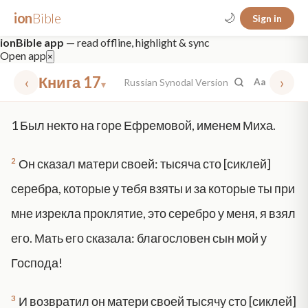
ion
Bible
🌙
Sign in
ionBible app
— read offline, highlight & sync
Open app
×
‹
Книга 17
›
Russian Synodal Version
Aa
▾
✕
1
Был некто на горе Ефремовой, именем Миха.
mt 5
nt faith
"peace that passeth"
grace -law
2
Он сказал матери своей: тысяча сто [сиклей]
серебра, которые у тебя взяты и за которые ты при
мне изрекла проклятие, это серебро у меня, я взял
его. Мать его сказала: благословен сын мой у
Господа!
3
И возвратил он матери своей тысячу сто [сиклей]