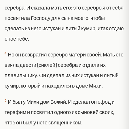
серебра. И сказала мать его: это серебро я от себя
посвятила Господу для сына моего, чтобы
сделать из него истукан и литый кумир; итак отдаю
оное тебе.
4
Но он возвратил серебро матери своей. Мать его
взяла двести [сиклей] серебра и отдала их
плавильщику. Он сделал из них истукан и литый
кумир, который и находился в доме Михи.
5
И был у Михи дом Божий. И сделал он ефод и
терафим и посвятил одного из сыновей своих,
чтоб он был у него священником.