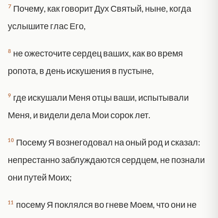
7
Почему, как говорит Дух Святый, ныне, когда
услышите глас Его,
8
не ожесточите сердец ваших, как во время
ропота, в день искушения в пустыне,
9
где искушали Меня отцы ваши, испытывали
Меня, и видели дела Мои сорок лет.
10
Посему Я вознегодовал на оный род и сказал:
непрестанно заблуждаются сердцем, не познали
они путей Моих;
11
посему Я поклялся во гневе Моем, что они не