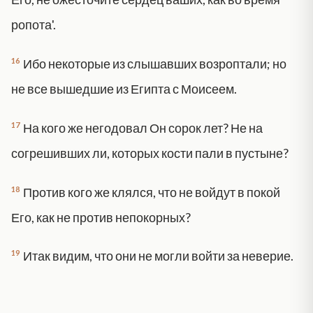
ропота'.
16
Ибо некоторые из слышавших возроптали; но
не все вышедшие из Египта с Моисеем.
17
На кого же негодовал Он сорок лет? Не на
согрешивших ли, которых кости пали в пустыне?
18
Против кого же клялся, что не войдут в покой
Его, как не против непокорных?
19
Итак видим, что они не могли войти за неверие.