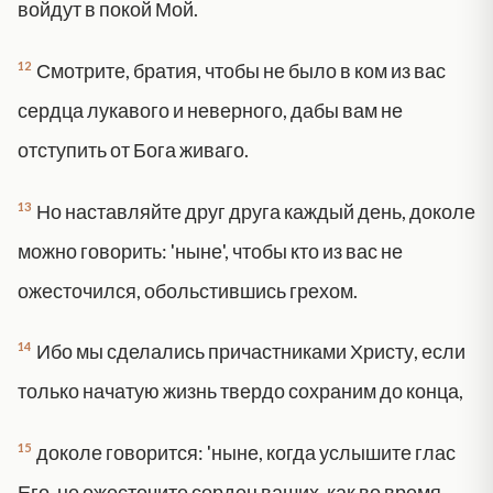
войдут в покой Мой.
12
Смотрите, братия, чтобы не было в ком из вас
сердца лукавого и неверного, дабы вам не
отступить от Бога живаго.
13
Но наставляйте друг друга каждый день, доколе
можно говорить: 'ныне', чтобы кто из вас не
ожесточился, обольстившись грехом.
14
Ибо мы сделались причастниками Христу, если
только начатую жизнь твердо сохраним до конца,
15
доколе говорится: 'ныне, когда услышите глас
Его, не ожесточите сердец ваших, как во время