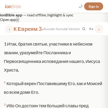
ion
Bible
🌙
Sign in
ionBible app
— read offline, highlight & sync
Open app
×
‹
К Евреям 3
›
Russian Synodal Version
Aa
▾
✕
1
Итак, братия святые, участники в небесном
mt 5
nt faith
"peace that passeth"
grace -law
звании, уразумейте Посланника и
Первосвященника исповедания нашего, Иисуса
Христа,
2
Который верен Поставившему Его, как и Моисей
во всем доме Его.
3
Ибо Он достоин тем большей славы пред