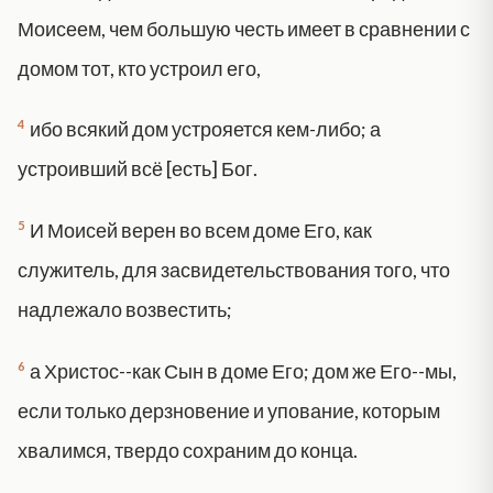
Моисеем, чем большую честь имеет в сравнении с
домом тот, кто устроил его,
4
ибо всякий дом устрояется кем-либо; а
устроивший всё [есть] Бог.
5
И Моисей верен во всем доме Его, как
служитель, для засвидетельствования того, что
надлежало возвестить;
6
а Христос--как Сын в доме Его; дом же Его--мы,
если только дерзновение и упование, которым
хвалимся, твердо сохраним до конца.