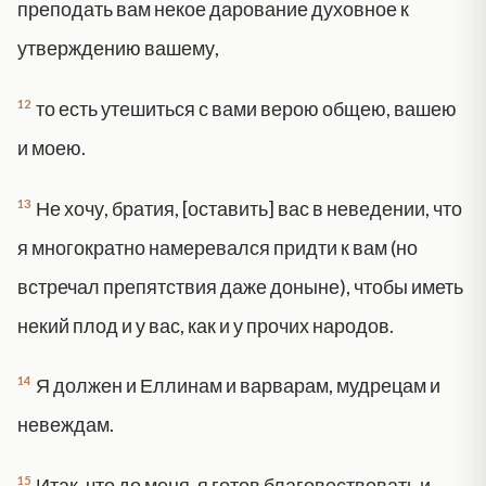
преподать вам некое дарование духовное к
утверждению вашему,
12
то есть утешиться с вами верою общею, вашею
и моею.
13
Не хочу, братия, [оставить] вас в неведении, что
я многократно намеревался придти к вам (но
встречал препятствия даже доныне), чтобы иметь
некий плод и у вас, как и у прочих народов.
14
Я должен и Еллинам и варварам, мудрецам и
невеждам.
15
Итак, что до меня, я готов благовествовать и