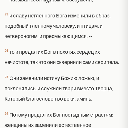
23
и славу нетленного Бога изменили в образ,
подобный тленному человеку, и птицам, и
четвероногим, и пресмыкающимся, --
24
то и предал их Бог в похотях сердец их
нечистоте, так что они сквернили сами свои тела.
25
Они заменили истину Божию ложью, и
поклонялись, и служили твари вместо Творца,
Который благословен во веки, аминь.
26
Потому предал их Бог постыдным страстям:
женщины их заменили естественное