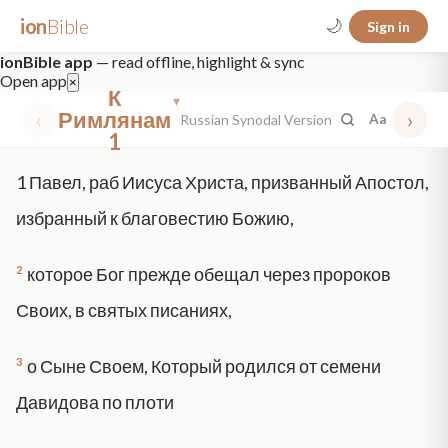
ion
Bible
🌙
Sign in
ionBible app
— read offline, highlight & sync
Open app
×
К
▾
‹
Римлянам
›
Russian Synodal Version
Aa
1
✕
1
Павел, раб Иисуса Христа, призванный Апостол,
mt 5
nt faith
"peace that passeth"
grace -law
избранный к благовестию Божию,
2
которое Бог прежде обещал через пророков
Своих, в святых писаниях,
3
о Сыне Своем, Который родился от семени
Давидова по плоти