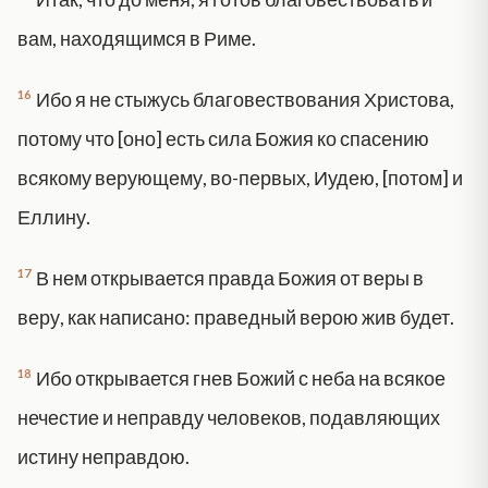
вам, находящимся в Риме.
16
Ибо я не стыжусь благовествования Христова,
потому что [оно] есть сила Божия ко спасению
всякому верующему, во-первых, Иудею, [потом] и
Еллину.
17
В нем открывается правда Божия от веры в
веру, как написано: праведный верою жив будет.
18
Ибо открывается гнев Божий с неба на всякое
нечестие и неправду человеков, подавляющих
истину неправдою.