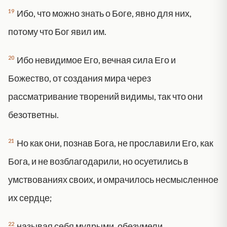
19
Ибо, что можно знать о Боге, явно для них,
потому что Бог явил им.
20
Ибо невидимое Его, вечная сила Его и
Божество, от создания мира через
рассматривание творений видимы, так что они
безответны.
21
Но как они, познав Бога, не прославили Его, как
Бога, и не возблагодарили, но осуетились в
умствованиях своих, и омрачилось несмысленное
их сердце;
22
называя себя мудрыми, обезумели,