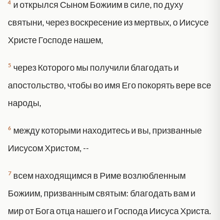
4
и открылся Сыном Божиим в силе, по духу
святыни, через воскресение из мертвых, о Иисусе
Христе Господе нашем,
5
через Которого мы получили благодать и
апостольство, чтобы во имя Его покорять вере все
народы,
6
между которыми находитесь и вы, призванные
Иисусом Христом, --
7
всем находящимся в Риме возлюбленным
Божиим, призванным святым: благодать вам и
мир от Бога отца нашего и Господа Иисуса Христа.