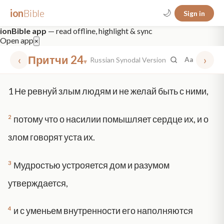
ion
Bible
🌙
Sign in
ionBible app
— read offline, highlight & sync
Open app
×
‹
Притчи 24
›
Russian Synodal Version
Aa
▾
✕
1
Не ревнуй злым людям и не желай быть с ними,
mt 5
nt faith
"peace that passeth"
grace -law
2
потому что о насилии помышляет сердце их, и о
злом говорят уста их.
3
Мудростью устрояется дом и разумом
утверждается,
4
и с уменьем внутренности его наполняются