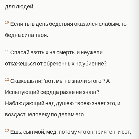
для людей.
10
Если ты в день бедствия оказался слабым, то
бедна сила твоя.
11
Спасай взятых на смерть, и неужели
откажешься от обреченных на убиение?
12
Скажешь ли: 'вот, мы не знали этого'? А
Испытующий сердца разве не знает?
Наблюдающий над душею твоею знает это, и
воздаст человеку по делам его.
13
Ешь, сын мой, мед, потому что он приятен, и сот,