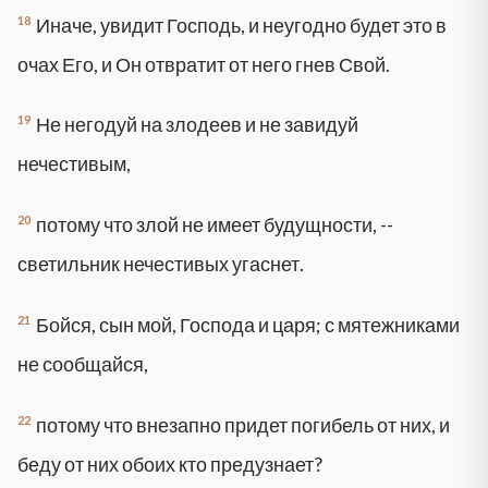
18
Иначе, увидит Господь, и неугодно будет это в
очах Его, и Он отвратит от него гнев Свой.
19
Не негодуй на злодеев и не завидуй
нечестивым,
20
потому что злой не имеет будущности, --
светильник нечестивых угаснет.
21
Бойся, сын мой, Господа и царя; с мятежниками
не сообщайся,
22
потому что внезапно придет погибель от них, и
беду от них обоих кто предузнает?