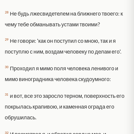
28
Не будь лжесвидетелем на ближнего твоего: к
чему тебе обманывать устами твоими?
29
Не говори: 'как он поступил со мною, так и я
поступлю с ним, воздам человеку по делам его'.
30
Проходил я мимо поля человека ленивого и
мимо виноградника человека скудоумного:
31
и вот, все это заросло терном, поверхность его
покрылась крапивою, и каменная ограда его
обрушилась.
32
И посмотрел я, и обратил сердце мое, и