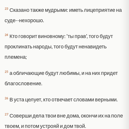
23
Сказано также мудрыми: иметь лицеприятие на
суде--нехорошо.
24
Кто говорит виновному: 'ты прав', того будут
проклинать народы, того будут ненавидеть
племена;
25
а обличающие будут любимы, и на них придет
благословение.
26
В уста целует, кто отвечает словами верными.
27
Соверши дела твои вне дома, окончи их на поле
твоем, и потом устрояй и дом твой.