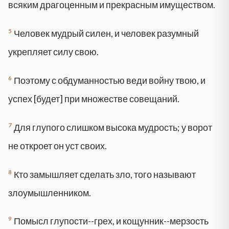
всяким драгоценным и прекрасным имуществом.
5
Человек мудрый силен, и человек разумный
укрепляет силу свою.
6
Поэтому с обдуманностью веди войну твою, и
успех [будет] при множестве совещаний.
7
Для глупого слишком высока мудрость; у ворот
не откроет он уст своих.
8
Кто замышляет сделать зло, того называют
злоумышленником.
9
Помысл глупости--грех, и кощунник--мерзость