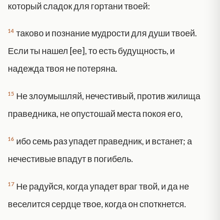
который сладок для гортани твоей:
14
таково и познание мудрости для души твоей.
Если ты нашел [ее], то есть будущность, и
надежда твоя не потеряна.
15
Не злоумышляй, нечестивый, против жилища
праведника, не опустошай места покоя его,
16
ибо семь раз упадет праведник, и встанет; а
нечестивые впадут в погибель.
17
Не радуйся, когда упадет враг твой, и да не
веселится сердце твое, когда он споткнется.