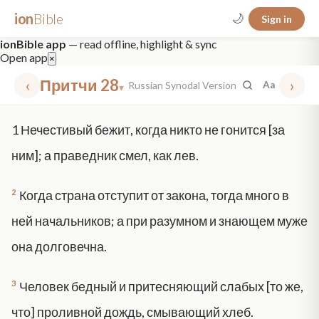
ion
Bible
🌙
Sign in
ionBible app
— read offline, highlight & sync
Open app
×
‹
Притчи 28
›
Russian Synodal Version
Aa
▾
✕
1
Нечестивый бежит, когда никто не гонится [за
mt 5
nt faith
"peace that passeth"
grace -law
ним]; а праведник смел, как лев.
2
Когда страна отступит от закона, тогда много в
ней начальников; а при разумном и знающем муже
она долговечна.
3
Человек бедный и притесняющий слабых [то же,
что] проливной дождь, смывающий хлеб.