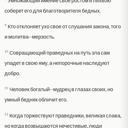
Умножающий имение свое ростом и лихвою
соберет его для благотворителя бедных.
9
Кто отклоняет ухо свое от слушания закона, того
и молитва--мерзость.
10
Совращающий праведных на путь зла сам
упадет в свою яму, а непорочные наследуют
добро.
11
Человек богатый--мудрец в глазах своих, но
умный бедняк обличит его.
12
Когда торжествуют праведники, великая слава,
но когда возвышаются нечестивые, люди