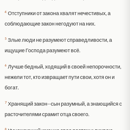
4
Отступники от закона хвалят нечестивых, а
соблюдающие закон негодуют на них.
5
Злые люди не разумеют справедливости, а
ищущие Господа разумеют всё.
6
Лучше бедный, ходящий в своей непорочности,
нежели тот, кто извращает пути свои, хотя он и
богат.
7
Хранящий закон--сын разумный, а знающийся с
расточителями срамит отца своего.
8