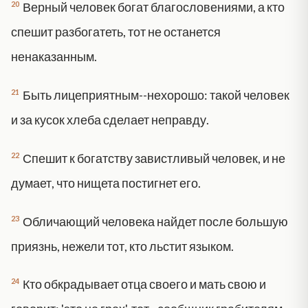
20
Верный человек богат благословениями, а кто
спешит разбогатеть, тот не останется
ненаказанным.
21
Быть лицеприятным--нехорошо: такой человек
и за кусок хлеба сделает неправду.
22
Спешит к богатству завистливый человек, и не
думает, что нищета постигнет его.
23
Обличающий человека найдет после большую
приязнь, нежели тот, кто льстит языком.
24
Кто обкрадывает отца своего и мать свою и