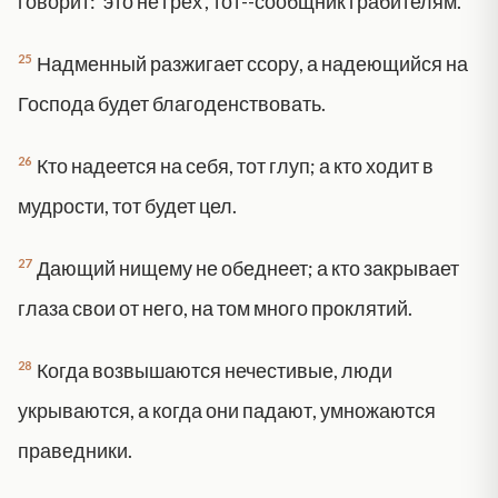
говорит: 'это не грех', тот--сообщник грабителям.
25
Надменный разжигает ссору, а надеющийся на
Господа будет благоденствовать.
26
Кто надеется на себя, тот глуп; а кто ходит в
мудрости, тот будет цел.
27
Дающий нищему не обеднеет; а кто закрывает
глаза свои от него, на том много проклятий.
28
Когда возвышаются нечестивые, люди
укрываются, а когда они падают, умножаются
праведники.