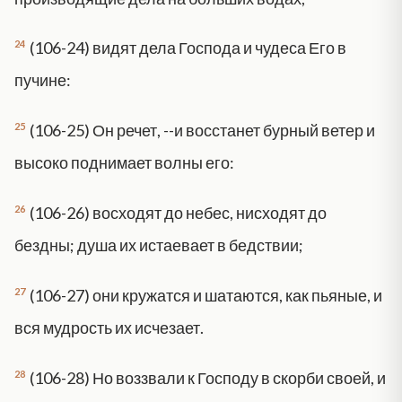
24
(106-24) видят дела Господа и чудеса Его в
пучине:
25
(106-25) Он речет, --и восстанет бурный ветер и
высоко поднимает волны его:
26
(106-26) восходят до небес, нисходят до
бездны; душа их истаевает в бедствии;
27
(106-27) они кружатся и шатаются, как пьяные, и
вся мудрость их исчезает.
28
(106-28) Но воззвали к Господу в скорби своей, и