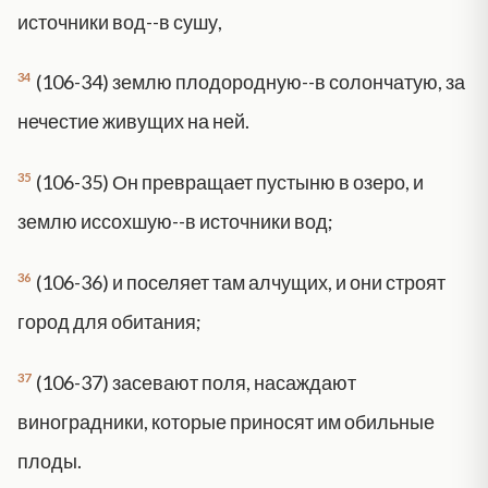
источники вод--в сушу,
34
(106-34) землю плодородную--в солончатую, за
нечестие живущих на ней.
35
(106-35) Он превращает пустыню в озеро, и
землю иссохшую--в источники вод;
36
(106-36) и поселяет там алчущих, и они строят
город для обитания;
37
(106-37) засевают поля, насаждают
виноградники, которые приносят им обильные
плоды.