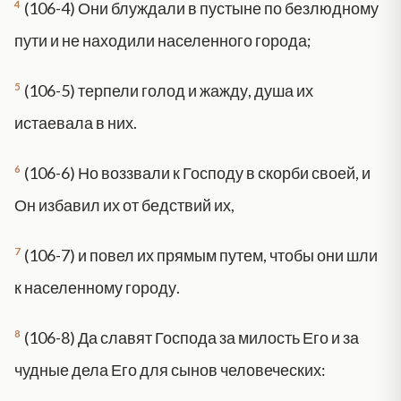
4
(106-4) Они блуждали в пустыне по безлюдному
пути и не находили населенного города;
5
(106-5) терпели голод и жажду, душа их
истаевала в них.
6
(106-6) Но воззвали к Господу в скорби своей, и
Он избавил их от бедствий их,
7
(106-7) и повел их прямым путем, чтобы они шли
к населенному городу.
8
(106-8) Да славят Господа за милость Его и за
чудные дела Его для сынов человеческих: