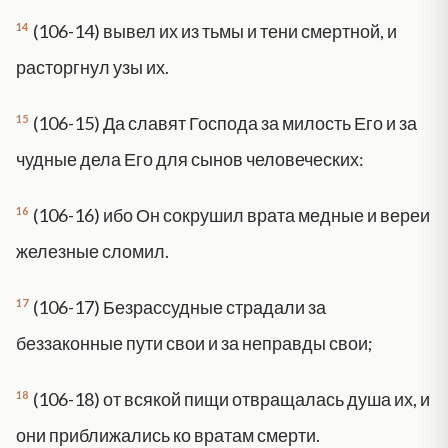
14
(106-14) вывел их из тьмы и тени смертной, и
расторгнул узы их.
15
(106-15) Да славят Господа за милость Его и за
чудные дела Его для сынов человеческих:
16
(106-16) ибо Он сокрушил врата медные и вереи
железные сломил.
17
(106-17) Безрассудные страдали за
беззаконные пути свои и за неправды свои;
18
(106-18) от всякой пищи отвращалась душа их, и
они приближались ко вратам смерти.