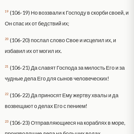
19
(106-19) Но воззвали к Господу в скорби своей, и
Он спас их от бедствий их;
20
(106-20) послал слово Свое и исцелил их, и
избавил их от могил их.
21
(106-21) Да славят Господа за милость Его и за
чудные дела Его для сынов человеческих!
22
(106-22) Да приносят Ему жертву хвалы и да
возвещают о делах Его с пением!
23
(106-23) Отправляющиеся на кораблях в море,
производящие дела на больших водах,