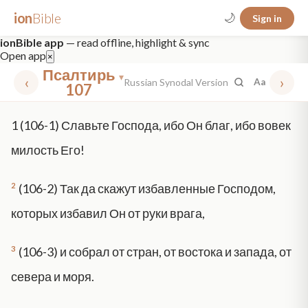
ion
Bible
🌙
Sign in
ionBible app
— read offline, highlight & sync
Open app
×
Псалтирь
▾
‹
›
Russian Synodal Version
Aa
107
✕
1
(106-1) Славьте Господа, ибо Он благ, ибо вовек
mt 5
nt faith
"peace that passeth"
grace -law
милость Его!
2
(106-2) Так да скажут избавленные Господом,
которых избавил Он от руки врага,
3
(106-3) и собрал от стран, от востока и запада, от
севера и моря.