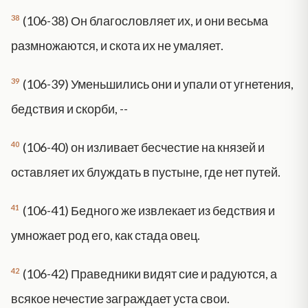
38
(106-38) Он благословляет их, и они весьма
размножаются, и скота их не умаляет.
39
(106-39) Уменьшились они и упали от угнетения,
бедствия и скорби, --
40
(106-40) он изливает бесчестие на князей и
оставляет их блуждать в пустыне, где нет путей.
41
(106-41) Бедного же извлекает из бедствия и
умножает род его, как стада овец.
42
(106-42) Праведники видят сие и радуются, а
всякое нечестие заграждает уста свои.