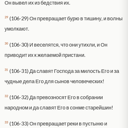
Он вывел их из бедствия их.
29
(106-29) Он превращает бурю в тишину, и волны
умолкают.
30
(106-30) И веселятся, что они утихли, и Он
приводит их к желаемой пристани.
31
(106-31) Да славят Господа за милость Его и за
чудные дела Его для сынов человеческих!
32
(106-32) Да превозносят Его в собрании
народном и да славят Его в сонме старейшин!
33
(106-33) Он превращает реки в пустыню и