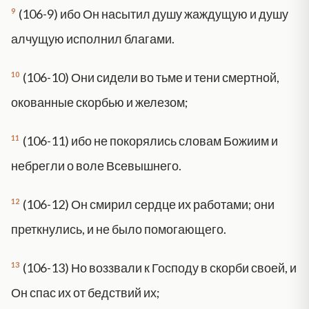
9
(106-9) ибо Он насытил душу жаждущую и душу
алчущую исполнил благами.
10
(106-10) Они сидели во тьме и тени смертной,
окованные скорбью и железом;
11
(106-11) ибо не покорялись словам Божиим и
небрегли о воле Всевышнего.
12
(106-12) Он смирил сердце их работами; они
преткнулись, и не было помогающего.
13
(106-13) Но воззвали к Господу в скорби своей, и
Он спас их от бедствий их;