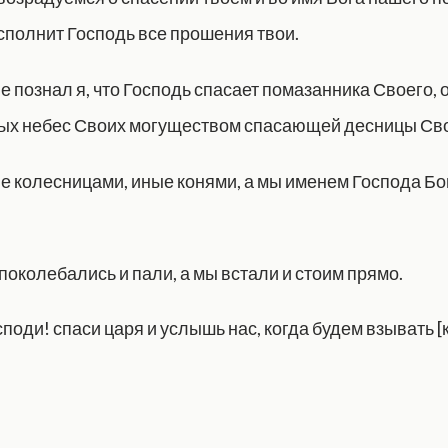
исполнит Господь все прошения твои.
не познал я, что Господь спасает помазанника Своего, 
тых небес Своих могуществом спасающей десницы Св
ые колесницами, иные конями, а мы именем Господа Бо
 поколебались и пали, а мы встали и стоим прямо.
споди! спаси царя и услышь нас, когда будем взывать [к