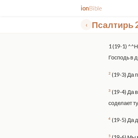
ion
Bible
Псалтирь 
‹
✕
1
(19-1) ^^
mt 5
nt faith
"peace that passeth"
grace -law
Господь в д
2
(19-3) Да
3
(19-4) Да
соделает т
4
(19-5) Да 
5
(19-6) Мы