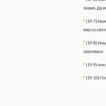
знамя. Да 
6
(19-7) Ны
ему со свя
7
(19-8) Ин
хвалимся:
8
(19-9) они
9
(19-10) Го