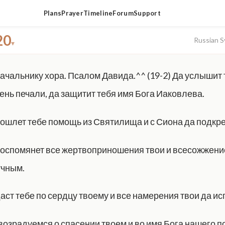
Plans
Prayer
Timeline
Forum
Support
20
Russian S
▾
Начальнику хора. Псалом Давида.^^ (19-2) Да услышит
ень печали, да защитит тебя имя Бога Иаковлева.
 пошлет тебе помощь из Святилища и с Сиона да подкре
 воспомянет все жертвоприношения твои и всесожжени
учным.
даст тебе по сердцу твоему и все намерения твои да ис
 возрадуемся о спасении твоем и во имя Бога нашего 