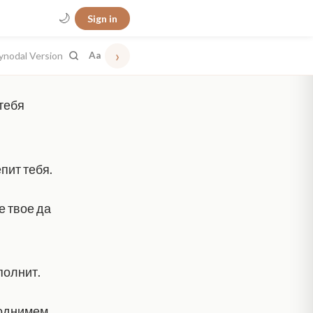
🌙
Sign in
›
ynodal Version
Aa
 тебя
пит тебя.
е твое да
полнит.
поднимем