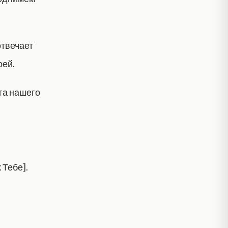
отвечает
оей.
га нашего
 Тебе].