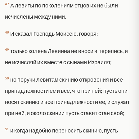
47
А левиты по поколениям отцов их не были
исчислены между ними.
48
И сказал Господь Моисею, говоря:
49
только колена Левиина не вноси в перепись, и
не исчисляй их вместе с сынами Израиля;
50
но поручи левитам скинию откровения и все
принадлежности ее и всё, что при ней; пусть они
носят скинию и все принадлежности ее, и служат
при ней, и около скинии пусть ставят стан свой;
51
и когда надобно переносить скинию, пусть