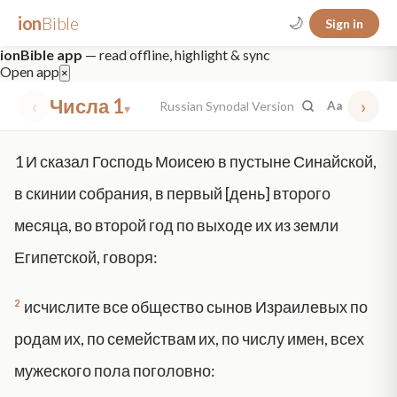
ion
Bible
🌙
Sign in
ionBible app
— read offline, highlight & sync
Open app
×
‹
Числа 1
›
Russian Synodal Version
Aa
▾
✕
1
И сказал Господь Моисею в пустыне Синайской,
mt 5
nt faith
"peace that passeth"
grace -law
в скинии собрания, в первый [день] второго
месяца, во второй год по выходе их из земли
Египетской, говоря:
2
исчислите все общество сынов Израилевых по
родам их, по семействам их, по числу имен, всех
мужеского пола поголовно: