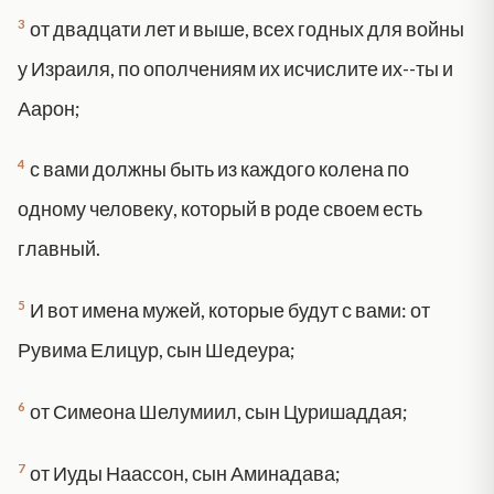
3
от двадцати лет и выше, всех годных для войны
у Израиля, по ополчениям их исчислите их--ты и
Аарон;
4
с вами должны быть из каждого колена по
одному человеку, который в роде своем есть
главный.
5
И вот имена мужей, которые будут с вами: от
Рувима Елицур, сын Шедеура;
6
от Симеона Шелумиил, сын Цуришаддая;
7
от Иуды Наассон, сын Аминадава;