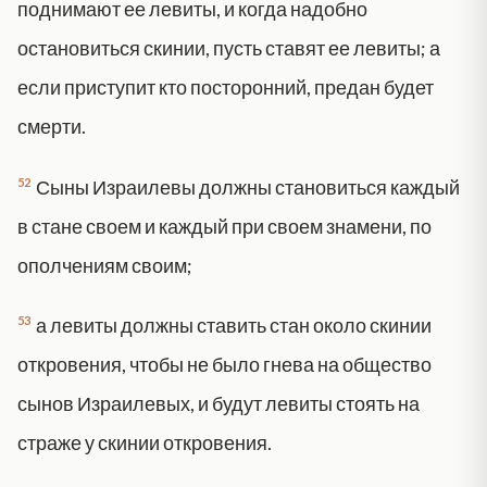
поднимают ее левиты, и когда надобно
остановиться скинии, пусть ставят ее левиты; а
если приступит кто посторонний, предан будет
смерти.
52
Сыны Израилевы должны становиться каждый
в стане своем и каждый при своем знамени, по
ополчениям своим;
53
а левиты должны ставить стан около скинии
откровения, чтобы не было гнева на общество
сынов Израилевых, и будут левиты стоять на
страже у скинии откровения.