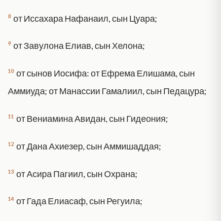
8
от Иссахара Нафанаил, сын Цуара;
9
от Завулона Елиав, сын Хелона;
10
от сынов Иосифа: от Ефрема Елишама, сын
Аммиуда; от Манассии Гамалиил, сын Педацура;
11
от Вениамина Авидан, сын Гидеония;
12
от Дана Ахиезер, сын Аммишаддая;
13
от Асира Пагиил, сын Охрана;
14
от Гада Елиасаф, сын Регуила;