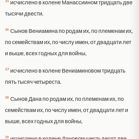
35
исчислено в колене Манассиином тридцать две
тысячи двести.
36
Сынов Вениамина по родам их, по племенам их,
по семействам их, по числу имен, от двадцати лет
и выше, всех годных для войны,
37
исчислено в колене Вениаминовом тридцать
пять тысяч четыреста.
38
Сынов Дана по родам их, по племенам их, по
семействам их, по числу имен, от двадцати лет и
выше, всех годных для войны,
39
исчислено в колене Дановом шестьдесят две