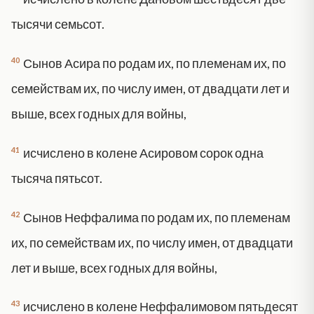
тысячи семьсот.
40
Сынов Асира по родам их, по племенам их, по
семействам их, по числу имен, от двадцати лет и
выше, всех годных для войны,
41
исчислено в колене Асировом сорок одна
тысяча пятьсот.
42
Сынов Неффалима по родам их, по племенам
их, по семействам их, по числу имен, от двадцати
лет и выше, всех годных для войны,
43
исчислено в колене Неффалимовом пятьдесят