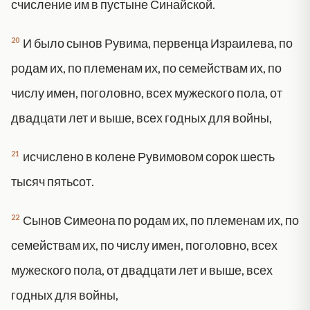
счисление им в пустыне Синайской.
20
И было сынов Рувима, первенца Израилева, по
родам их, по племенам их, по семействам их, по
числу имен, поголовно, всех мужеского пола, от
двадцати лет и выше, всех годных для войны,
21
исчислено в колене Рувимовом сорок шесть
тысяч пятьсот.
22
Сынов Симеона по родам их, по племенам их, по
семействам их, по числу имен, поголовно, всех
мужеского пола, от двадцати лет и выше, всех
годных для войны,