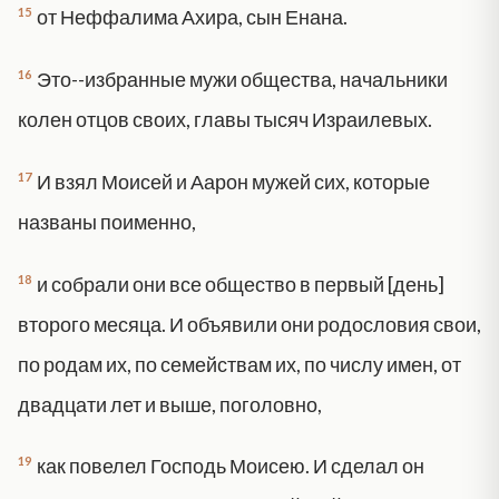
15
от Неффалима Ахира, сын Енана.
16
Это--избранные мужи общества, начальники
колен отцов своих, главы тысяч Израилевых.
17
И взял Моисей и Аарон мужей сих, которые
названы поименно,
18
и собрали они все общество в первый [день]
второго месяца. И объявили они родословия свои,
по родам их, по семействам их, по числу имен, от
двадцати лет и выше, поголовно,
19
как повелел Господь Моисею. И сделал он