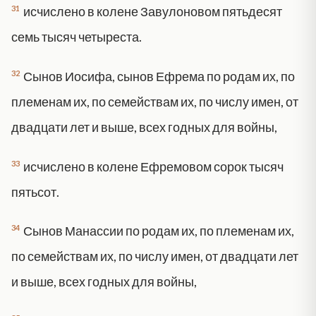
31
исчислено в колене Завулоновом пятьдесят
семь тысяч четыреста.
32
Сынов Иосифа, сынов Ефрема по родам их, по
племенам их, по семействам их, по числу имен, от
двадцати лет и выше, всех годных для войны,
33
исчислено в колене Ефремовом сорок тысяч
пятьсот.
34
Сынов Манассии по родам их, по племенам их,
по семействам их, по числу имен, от двадцати лет
и выше, всех годных для войны,