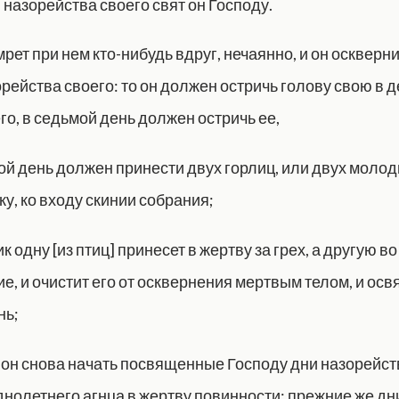
 назорейства своего свят он Господу.
рет при нем кто-нибудь вдруг, нечаянно, и он оскверни
рейства своего: то он должен остричь голову свою в 
о, в седьмой день должен остричь ее,
ой день должен принести двух горлиц, или двух молод
у, ко входу скинии собрания;
 одну [из птиц] принесет в жертву за грех, а другую во
, и очистит его от осквернения мертвым телом, и осв
нь;
 он снова начать посвященные Господу дни назорейств
днолетнего агнца в жертву повинности; прежние же дн