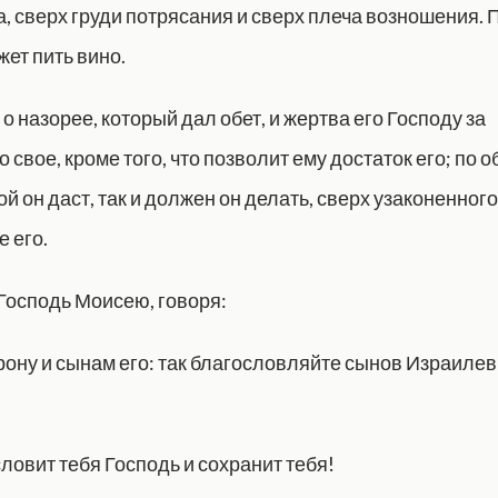
, сверх груди потрясания и сверх плеча возношения. 
ет пить вино.
 о назорее, который дал обет, и жертва его Господу за
 свое, кроме того, что позволит ему достаток его; по о
ой он даст, так и должен он делать, сверх узаконенного
 его.
 Господь Моисею, говоря:
рону и сынам его: так благословляйте сынов Израилев
ловит тебя Господь и сохранит тебя!