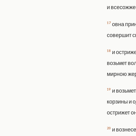
и всесожже
17
овна при
совершит с
18
и остриже
возьмет вол
мирною же
19
и возьме
корзины и о
острижет он
20
и вознесе