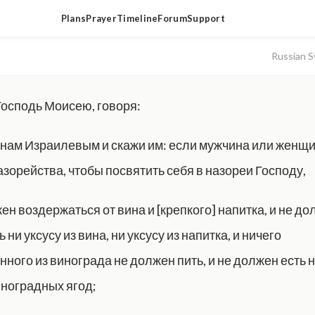
Plans
Prayer
Timeline
Forum
Support
Russian S
Господь Моисею, говоря:
нам Израилевым и скажи им: если мужчина или женщ
азорейства, чтобы посвятить себя в назореи Господу,
ен воздержаться от вина и [крепкого] напитка, и не д
 ни уксусу из вина, ни уксусу из напитка, и ничего
ного из винограда не должен пить, и не должен есть н
ноградных ягод;