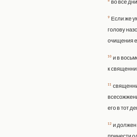
8
во все дни
9
Если же ум
голову назо
очищения ег
10
и в восьм
к священник
11
священник
всесожжение
его в тот де
12
и должен
принести о