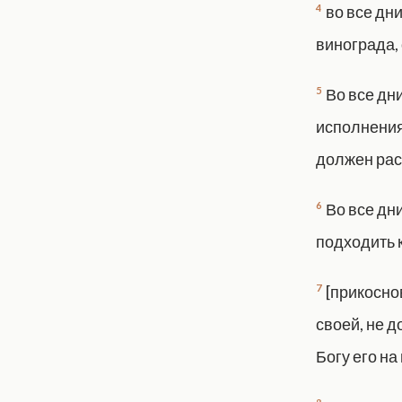
4
во все дни
винограда, 
5
Во все дн
исполнения 
должен рас
6
Во все дн
подходить 
7
[прикоснов
своей, не д
Богу его на