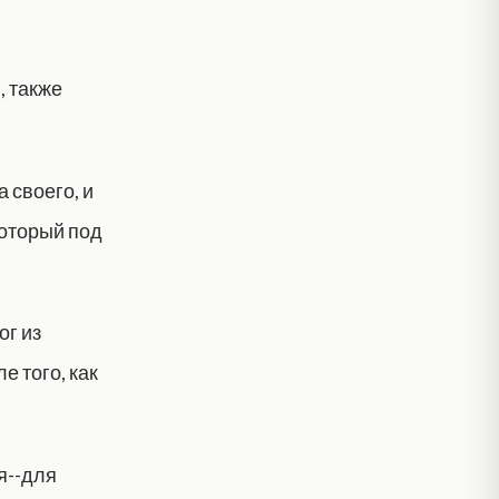
, также
 своего, и
который под
ог из
е того, как
я--для