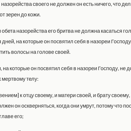
 назорейства своего не должен он есть ничего, что дел
от зерен до кожи.
и обета назорейства его бритва не должна касаться гол
дней, на которые он посвятил себя в назореи Господу,
тить волосы на голове своей.
и, на которые он посвятил себя в назореи Господу, не 
к мертвому телу:
ением] к отцу своему, и матери своей, и брату своему,
олжен он оскверняться, когда они умрут, потому что п
 главе его;