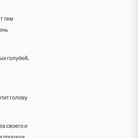
т тем
день
ых голубей,
ятит голову
а своего и
и пропали,