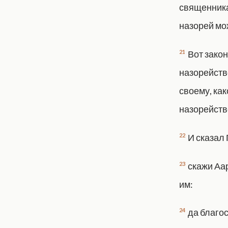
священника
назорей мож
21
Вот закон
назорейство
своему, как
назорействе
22
И сказал
23
скажи Аа
им:
24
да благос