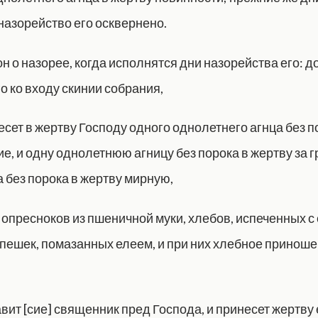
назорейство его осквернено.
он о назорее, когда исполнятся дни назорейства его: 
о ко входу скинии собрания,
есет в жертву Господу одного однолетнего агнца без п
, и одну однолетнюю агницу без порока в жертву за гр
 без порока в жертву мирную,
 опресноков из пшеничной муки, хлебов, испеченных с 
пешек, помазанных елеем, и при них хлебное приноше
вит [сие] священник пред Господа, и принесет жертву е