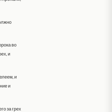
должно
орока во
ех, и
елеем, и
ние и
го за грех