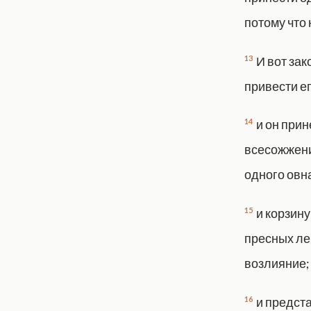
потому что 
13
И вот зак
привести ег
14
и он прин
всесожжение
одного овна
15
и корзину
пресных ле
возлияние;
16
и предста