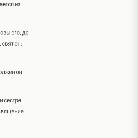
ается из
овы его; до
 свят он:
должен он
 и сестре
освящение