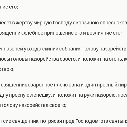
ние его;
несет в жертву мирную Господу с корзиною опресноков
вященник хлебное приношение его и возлияние его;
т назорей у входа скинии собрания голову назорейства
осы головы назорейства своего, и положит на огонь, 
ртвою;
т священник сваренное плечо овна и один пресный пир
дну пресную лепешку, и положит на руки назорею, посл
 голову назорейства своего;
т сие священник, потрясая пред Господом: эта святын