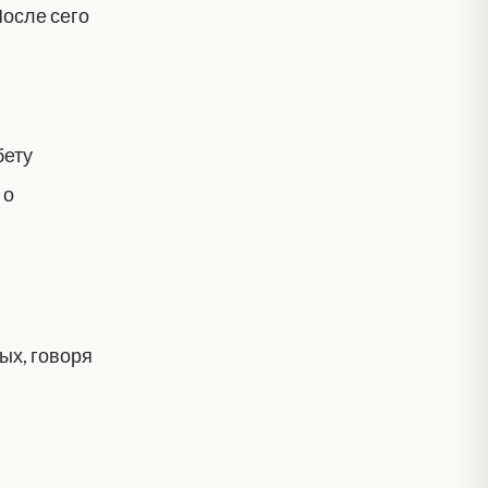
После сего
бету
 о
ых, говоря