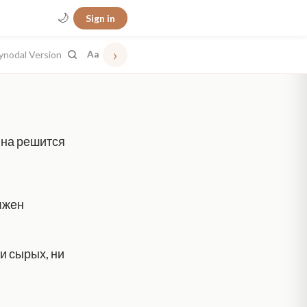
🌙
Sign in
›
ynodal Version
Aa
ина решится
олжен
и сырых, ни