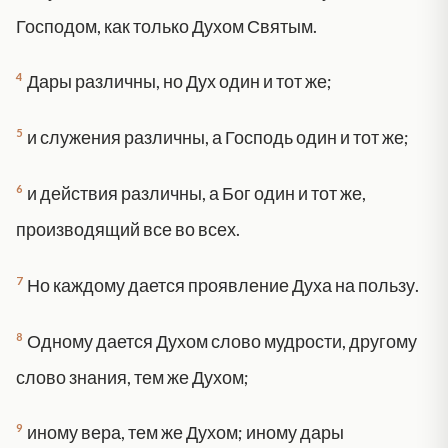
Господом, как только Духом Святым.
4
Дары различны, но Дух один и тот же;
5
и служения различны, а Господь один и тот же;
6
и действия различны, а Бог один и тот же,
производящий все во всех.
7
Но каждому дается проявление Духа на пользу.
8
Одному дается Духом слово мудрости, другому
слово знания, тем же Духом;
9
иному вера, тем же Духом; иному дары