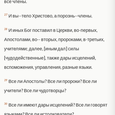
все члены.
27
И вы--тело Христово, а порознь--члены.
28
И иных Бог поставил в Церкви, во-первых,
Апостолами, во-- вторых, пророками, в-третьих,
учителями; далее, [иным дал] силы
[чудодейственные], также дары исцелений,
вспоможения, управления, разные языки.
29
Все ли Апостолы? Все ли пророки? Все ли
учители? Все ли чудотворцы?
30
Все ли имеют дары исцелений? Все ли говорят
языками? Все ли истолкователи?