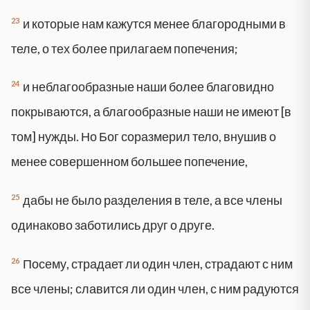
23
и которые нам кажутся менее благородными в
теле, о тех более прилагаем попечения;
24
и неблагообразные наши более благовидно
покрываются, а благообразные наши не имеют [в
том] нужды. Но Бог соразмерил тело, внушив о
менее совершенном большее попечение,
25
дабы не было разделения в теле, а все члены
одинаково заботились друг о друге.
26
Посему, страдает ли один член, страдают с ним
все члены; славится ли один член, с ним радуются