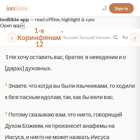
ion
Bible
🌙
Sign in
ionBible app
— read offline, highlight & sync
Open app
×
1-е
▾
‹
Коринфянам
›
Russian Synodal Version
Aa
12
✕
1
Не хочу оставить вас, братия, в неведении и о
mt 5
nt faith
"peace that passeth"
grace -law
[дарах] духовных.
2
Знаете, что когда вы были язычниками, то ходили
к безгласным идолам, так, как бы вели вас.
3
Потому сказываю вам, что никто, говорящий
Духом Божиим, не произнесет анафемы на
Иисуса, и никто не может назвать Иисуса