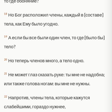
то где обоняние?
18
Но Бог расположил члены, каждый в [составе]
тела, как Ему было угодно.
19
А если бы все были один член, то где [было бы]
тело?
20
Но теперь членов много, а тело одно.
21
Не может глаз сказать руке: ты мне не надобна;
или также голова ногам: вы мне не нужны.
22
Напротив, члены тела, которые кажутся
слабейшими, гораздо нужнее,