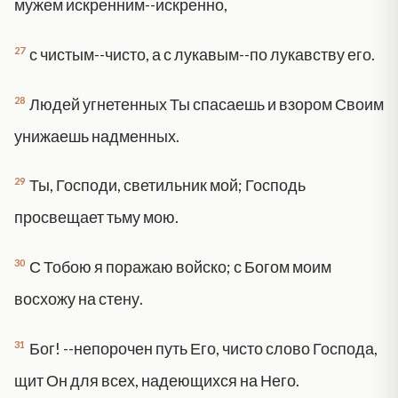
мужем искренним--искренно,
27
с чистым--чисто, а с лукавым--по лукавству его.
28
Людей угнетенных Ты спасаешь и взором Своим
унижаешь надменных.
29
Ты, Господи, светильник мой; Господь
просвещает тьму мою.
30
С Тобою я поражаю войско; с Богом моим
восхожу на стену.
31
Бог! --непорочен путь Его, чисто слово Господа,
щит Он для всех, надеющихся на Него.