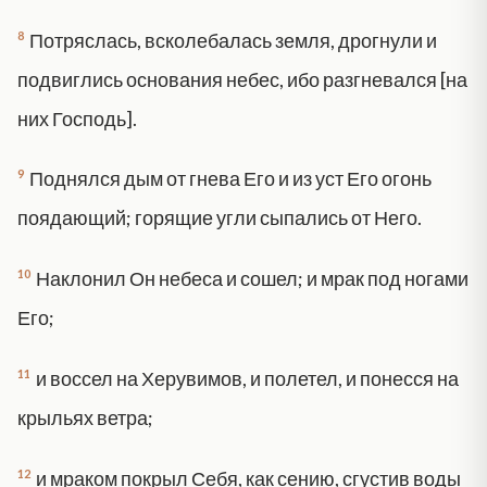
8
Потряслась, всколебалась земля, дрогнули и
подвиглись основания небес, ибо разгневался [на
них Господь].
9
Поднялся дым от гнева Его и из уст Его огонь
поядающий; горящие угли сыпались от Него.
10
Наклонил Он небеса и сошел; и мрак под ногами
Его;
11
и воссел на Херувимов, и полетел, и понесся на
крыльях ветра;
12
и мраком покрыл Себя, как сению, сгустив воды