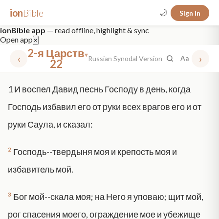
ion
Bible
🌙
Sign in
ionBible app
— read offline, highlight & sync
Open app
×
2-я Царств
▾
‹
›
Russian Synodal Version
Aa
22
✕
1
И воспел Давид песнь Господу в день, когда
mt 5
nt faith
"peace that passeth"
grace -law
Господь избавил его от руки всех врагов его и от
руки Саула, и сказал:
2
Господь--твердыня моя и крепость моя и
избавитель мой.
3
Бог мой--скала моя; на Него я уповаю; щит мой,
рог спасения моего, ограждение мое и убежище