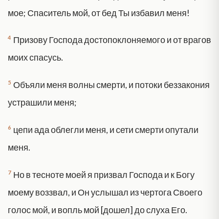
мое; Спаситель мой, от бед Ты избавил меня!
4
Призову Господа достопоклоняемого и от врагов
моих спасусь.
5
Объяли меня волны смерти, и потоки беззакония
устрашили меня;
6
цепи ада облегли меня, и сети смерти опутали
меня.
7
Но в тесноте моей я призвал Господа и к Богу
моему воззвал, и Он услышал из чертога Своего
голос мой, и вопль мой [дошел] до слуха Его.