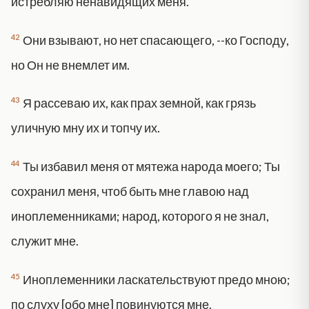
истребляю ненавидящих меня.
42
Они взывают, но нет спасающего, --ко Господу,
но Он не внемлет им.
43
Я рассеваю их, как прах земной, как грязь
уличную мну их и топчу их.
44
Ты избавил меня от мятежа народа моего; Ты
сохранил меня, чтоб быть мне главою над
иноплеменниками; народ, которого я не знал,
служит мне.
45
Иноплеменники ласкательствуют предо мною;
по слуху [обо мне] повинуются мне.