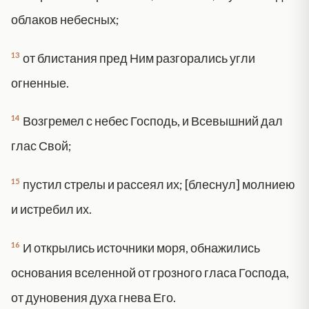
облаков небесных;
13
от блистания пред Ним разгорались угли
огненные.
14
Возгремел с небес Господь, и Всевышний дал
глас Свой;
15
пустил стрелы и рассеял их; [блеснул] молниею
и истребил их.
16
И открылись источники моря, обнажились
основания вселенной от грозного гласа Господа,
от дуновения духа гнева Его.