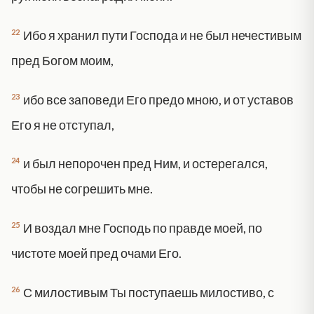
22
Ибо я хранил пути Господа и не был нечестивым
пред Богом моим,
23
ибо все заповеди Его предо мною, и от уставов
Его я не отступал,
24
и был непорочен пред Ним, и остерегался,
чтобы не согрешить мне.
25
И воздал мне Господь по правде моей, по
чистоте моей пред очами Его.
26
С милостивым Ты поступаешь милостиво, с