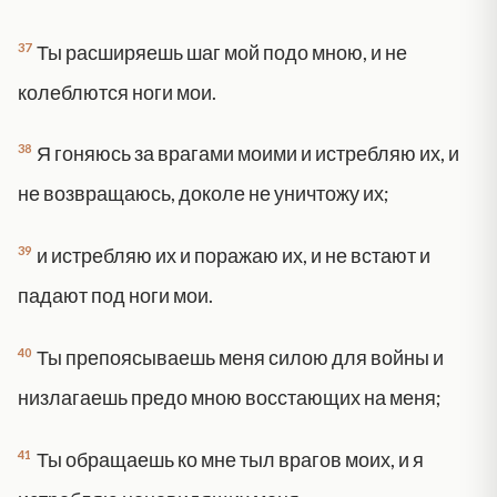
37
Ты расширяешь шаг мой подо мною, и не
колеблются ноги мои.
38
Я гоняюсь за врагами моими и истребляю их, и
не возвращаюсь, доколе не уничтожу их;
39
и истребляю их и поражаю их, и не встают и
падают под ноги мои.
40
Ты препоясываешь меня силою для войны и
низлагаешь предо мною восстающих на меня;
41
Ты обращаешь ко мне тыл врагов моих, и я