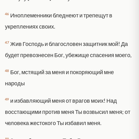
46
Иноплеменники бледнеют и трепещут в
укреплениях своих.
47
Жив Господь и благословен защитник мой! Да
будет превознесен Бог, убежище спасения моего,
48
Бог, мстящий за меня и покоряющий мне
народы
49
и избавляющий меня от врагов моих! Над
восстающими против меня Ты возвысил меня; от
человека жестокого Ты избавил меня.
50