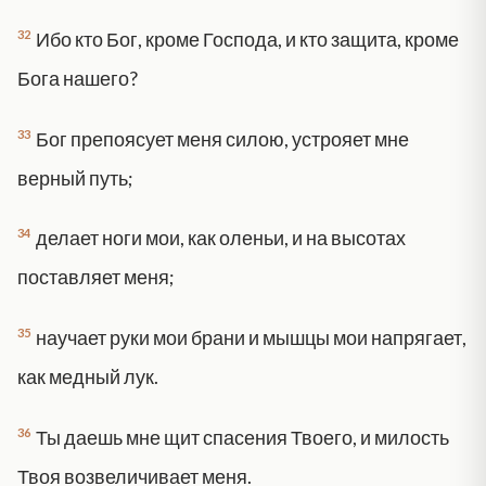
32
Ибо кто Бог, кроме Господа, и кто защита, кроме
Бога нашего?
33
Бог препоясует меня силою, устрояет мне
верный путь;
34
делает ноги мои, как оленьи, и на высотах
поставляет меня;
35
научает руки мои брани и мышцы мои напрягает,
как медный лук.
36
Ты даешь мне щит спасения Твоего, и милость
Твоя возвеличивает меня.