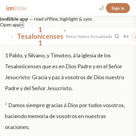
ion
Bible
🌙
Sign in
ionBible app
— read offline, highlight & sync
Open app
×
1
▾
‹
Tesalonicenses
Reina-Valera Actualizada
Aa
1
✕
1
Pablo, y Silvano, y Timoteo, á la iglesia de los
mt 5
nt faith
"peace that passeth"
grace -law
Tesalonicenses que es en Dios Padre y en el Señor
Jesucristo: Gracia y paz á vosotros de Dios nuestro
Padre y del Señor Jesucristo.
2
Damos siempre gracias á Dios por todos vosotros,
haciendo memoria de vosotros en nuestras
oraciones;