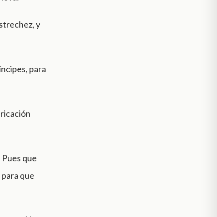
estrechez, y
íncipes, para
aricación
: Pues que
s para que