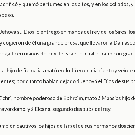
crificó y quemó perfumes en los altos, y en los collados, y
speso.
 Jehová su Dios lo entregó en manos del rey de los Siros, los
y cogieron de él una grande presa, que llevaron á Damasco
egado en manos del rey de Israel, el cual lo batió con gra
, hijo de Remalías mató en Judá en un día ciento y veinte 
entes; por cuanto habían dejado á Jehová el Dios de sus p
ichri, hombre poderoso de Ephraim, mató á Maasías hijo del
mayordomo, y á Elcana, segundo después del rey.
mbién cautivos los hijos de Israel de sus hermanos doscien