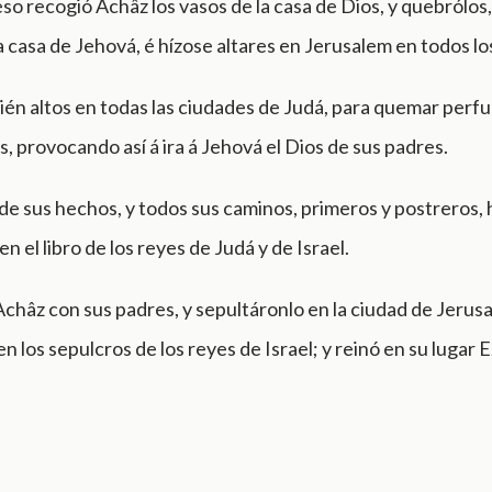
so recogió Achâz los vasos de la casa de Dios, y quebrólos, 
a casa de Jehová, é hízose altares en Jerusalem en todos lo
én altos en todas las ciudades de Judá, para quemar perfu
s, provocando así á ira á Jehová el Dios de sus padres.
e sus hechos, y todos sus caminos, primeros y postreros, h
en el libro de los reyes de Judá y de Israel.
châz con sus padres, y sepultáronlo en la ciudad de Jerus
en los sepulcros de los reyes de Israel; y reinó en su lugar 