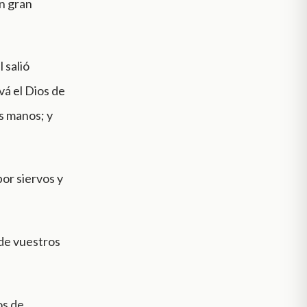
n gran
 salió
vá el Dios de
s manos; y
or siervos y
 de vuestros
os de