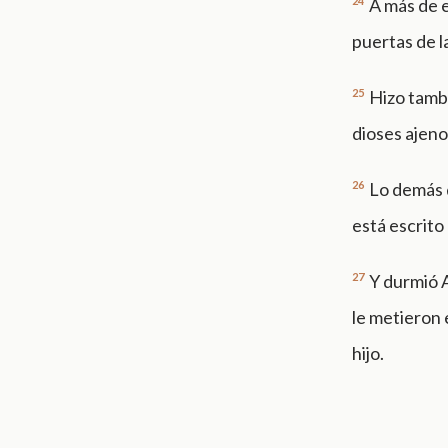
24
A más de e
puertas de l
25
Hizo tambi
dioses ajeno
26
Lo demás d
está escrito 
27
Y durmió A
le metieron 
hijo.