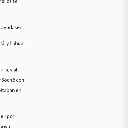
 ellos se
le ayudasen:
dá, y habían
ura, y al
y Sochô con
bitaban en
el: por
hová.