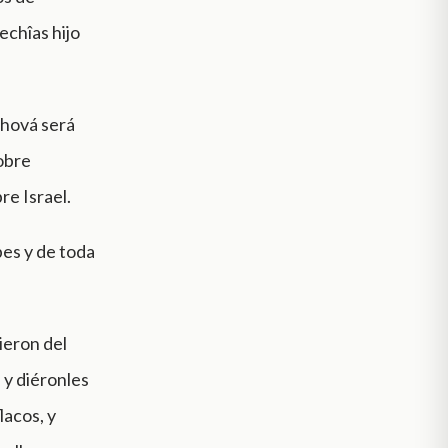
echîas hijo
ehová será
obre
re Israel.
pes y de toda
ieron del
 y diéronles
lacos, y