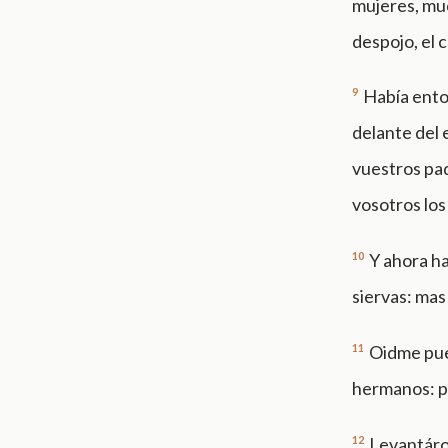
mujeres, mu
despojo, el c
9
Había enton
delante del 
vuestros pad
vosotros los
10
Y ahora ha
siervas: ma
11
Oidme pues
hermanos: p
12
Levantáron