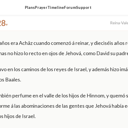
Plans
Prayer
Timeline
Forum
Support
28
Reina-Val
▾
años era Achâz cuando comenzó á reinar, y dieciséis años 
as no hizo lo recto en ojos de Jehová, como David su padr
vo en los caminos de los reyes de Israel, y además hizo im
los Baales.
ién perfume en el valle de los hijos de Hinnom, y quemó s
orme á las abominaciones de las gentes que Jehová había 
s hijos de Israel.