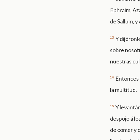
Ephraim, Aza
de Sallum, y
13
Y dijéronl
sobre nosotr
nuestras culp
14
Entonces e
la multitud.
15
Y levantár
despojo á lo
de comer y d