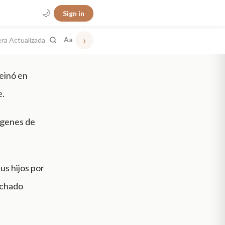
🌙
Sign in
›
era Actualizada
Aa
reinó en
e.
ágenes de
us hijos por
echado