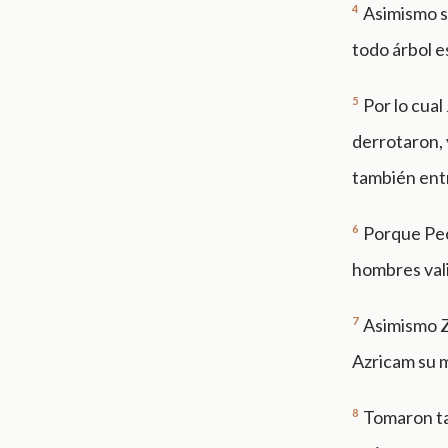
4
Asimismo sa
todo árbol e
5
Por lo cual
derrotaron, 
también entr
6
Porque Peca
hombres vali
7
Asimismo Z
Azricam su 
8
Tomaron ta