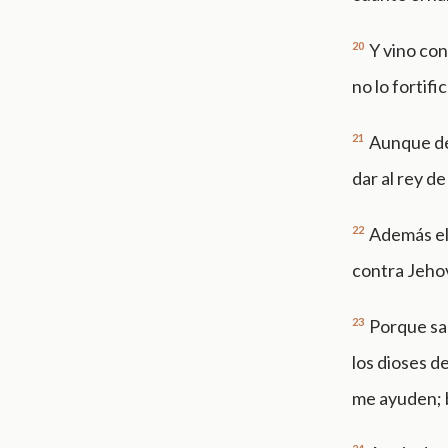
20
Y vino con
no lo fortific
21
Aunque des
dar al rey de
22
Además el 
contra Jeho
23
Porque sac
los dioses de
me ayuden; b