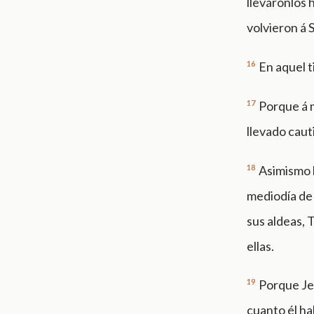
lleváronlos 
volvieron á 
16
En aquel t
17
Porque á m
llevado caut
18
Asimismo l
mediodía de 
sus aldeas, 
ellas.
19
Porque Jeh
cuanto él h