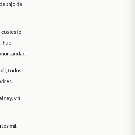
 debajo de
 cuales le
. Fué
n mortandad.
mil, todos
adres.
 rey, y á
tos mil,