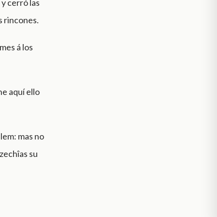
y cerró las
s rincones.
mes á los
e aquí ello
alem: mas no
Ezechîas su