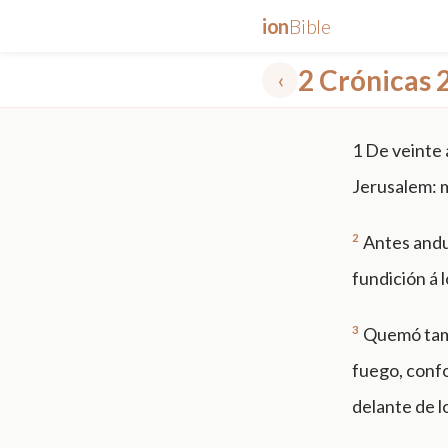
ion
Bible
2 Crónicas 
‹
✕
1
De veinte 
mt 5
nt faith
"peace that passeth"
grace -law
Jerusalem: m
2
Antes andu
fundición á 
3
Quemó tamb
fuego, conf
delante de lo