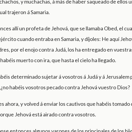
chachos, y muchachas, á más de haber saqueado de ellos u
ual trajeron á Samaria.
ces allí un profeta de Jehová, que se llamaba Obed, el cual
ejército cuando entraba en Samaria, y díjoles: He aquí Jeho
res, por el enojo contra Judá, los ha entregado en vuestra
 habéis muerto con ira, que hasta el cielo ha llegado.
béis determinado sujetar á vosotros á Judá y á Jerusalem p
s ¿no habéis vosotros pecado contra Jehová vuestro Dios?
 ahora, y volved á enviar los cautivos que habéis tomado
orque Jehová está airado contra vosotros.
se entonces algunos varones de los principales de los hij