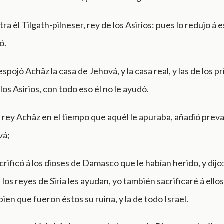
tra él Tilgath-pilneser, rey de los Asirios: pues lo redujo á 
ó.
pojó Achâz la casa de Jehová, y la casa real, y las de los pr
 los Asirios, con todo eso él no le ayudó.
rey Achâz en el tiempo que aquél le apuraba, añadió prev
vá;
rificó á los dioses de Damasco que le habían herido, y dijo
 los reyes de Siria les ayudan, yo también sacrificaré á ello
ien que fueron éstos su ruina, y la de todo Israel.