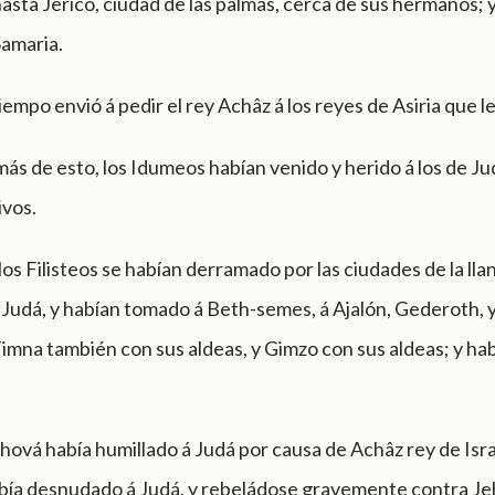
hasta Jericó, ciudad de las palmas, cerca de sus hermanos; y
Samaria.
iempo envió á pedir el rey Achâz á los reyes de Asiria que 
ás de esto, los Idumeos habían venido y herido á los de Ju
ivos.
os Filisteos se habían derramado por las ciudades de la llan
Judá, y habían tomado á Beth-semes, á Ajalón, Gederoth, 
Timna también con sus aldeas, y Gimzo con sus aldeas; y ha
ová había humillado á Judá por causa de Achâz rey de Isra
abía desnudado á Judá, y rebeládose gravemente contra Je