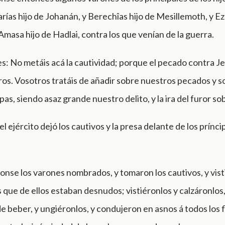
rías hijo de Johanán, y Berechîas hijo de Mesillemoth, y Ez
 Amasa hijo de Hadlai, contra los que venían de la guerra.
es: No metáis acá la cautividad; porque el pecado contra J
os. Vosotros tratáis de añadir sobre nuestros pecados y s
as, siendo asaz grande nuestro delito, y la ira del furor sob
l ejército dejó los cautivos y la presa delante de los prínci
onse los varones nombrados, y tomaron los cautivos, y vist
s que de ellos estaban desnudos; vistiéronlos y calzáronlos,
e beber, y ungiéronlos, y condujeron en asnos á todos los f