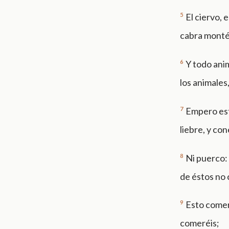
5
El ciervo, e
cabra monté
6
Y todo ani
los animales
7
Empero est
liebre, y co
8
Ni puerco:
de éstos no 
9
Esto comeré
comeréis;