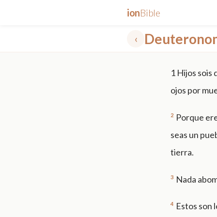
ion
Bible
Deuteronom
‹
✕
1
Hijos sois 
mt 5
nt faith
"peace that passeth"
grace -law
ojos por mue
2
Porque ere
seas un pueb
tierra.
3
Nada abom
4
Estos son l