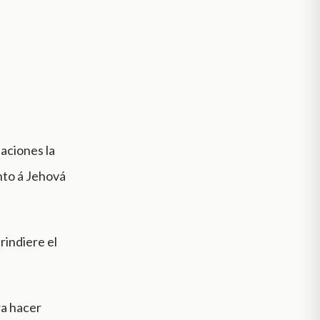
.
aciones la
anto á Jehová
rindiere el
ra hacer