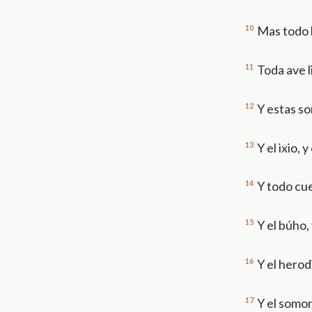
10
Mas todo l
11
Toda ave l
12
Y estas so
13
Y el ixio, 
14
Y todo cu
15
Y el búho, 
16
Y el herodi
17
Y el somor