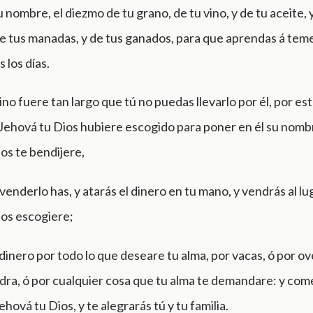
su nombre, el diezmo de tu grano, de tu vino, y de tu aceite, y
e tus manadas, y de tus ganados, para que aprendas á tem
 los días.
mino fuere tan largo que tú no puedas llevarlo por él, por esta
 Jehová tu Dios hubiere escogido para poner en él su nom
os te bendijere,
enderlo has, y atarás el dinero en tu mano, y vendrás al lu
ios escogiere;
 dinero por todo lo que deseare tu alma, por vacas, ó por ov
sidra, ó por cualquier cosa que tu alma te demandare: y come
hová tu Dios, y te alegrarás tú y tu familia.