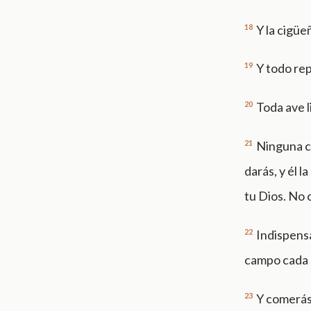
18
Y la cigüeñ
19
Y todo rep
20
Toda ave l
21
Ninguna co
darás, y él 
tu Dios. No 
22
Indispensa
campo cada 
23
Y comerás 