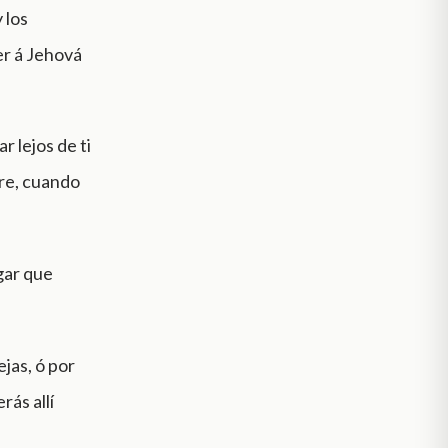
 los
er á Jehová
r lejos de ti
bre, cuando
gar que
ejas, ó por
rás allí