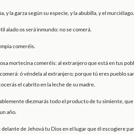
a, y la garza según su especie, y la abubilla, y el murciélago
til alado os será inmundo: no se comerá.
impia comeréis.
sa mortecina comeréis: al extranjero que está en tus pobl
la comerá: ó véndela al extranjero; porque tú eres pueblo s
cocerás el cabrito en la leche de su madre.
blemente diezmarás todo el producto de tu simiente, que 
un año.
delante de Jehová tu Dios en el lugar que él escogiere pa