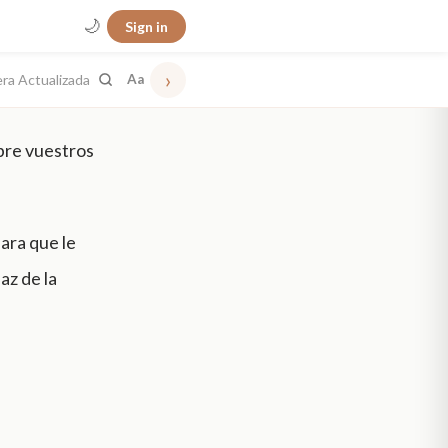
🌙
Sign in
›
era Actualizada
Aa
obre vuestros
ara que le
az de la