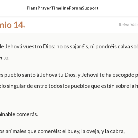
Plans
Prayer
Timeline
Forum
Support
io 14
Reina-Val
▾
de Jehová vuestro Dios: no os sajaréis, ni pondréis calva s
rto;
s pueblo santo á Jehová tu Dios, y Jehová te ha escogido p
lo singular de entre todos los pueblos que están sobre la h
inable comerás.
os animales que comeréis: el buey, la oveja, y la cabra,