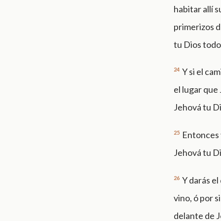
habitar allí 
primerizos d
tu Dios todos
24
Y si el ca
el lugar que
Jehová tu Di
25
Entonces v
Jehová tu D
26
Y darás el
vino, ó por 
delante de Je