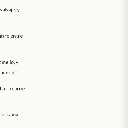
 salvaje, y
miare entre
amello, y
inmundos;
 De la carne
 y escama