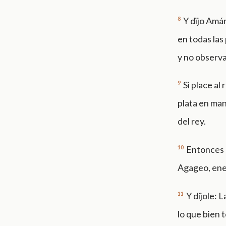
8
Y dijo Amán
en todas las
y no observa
9
Si place al
plata en man
del rey.
10
Entonces e
Agageo, ene
11
Y díjole: 
lo que bien 