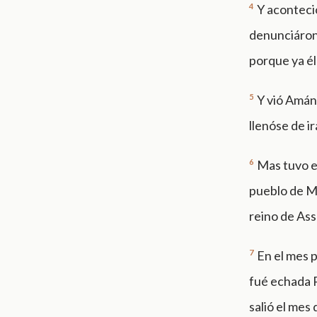
4
Y aconteci
denunciáronl
porque ya él
5
Y vió Amán 
llenóse de ir
6
Mas tuvo e
pueblo de Ma
reino de As
7
En el mes 
fué echada P
salió el mes