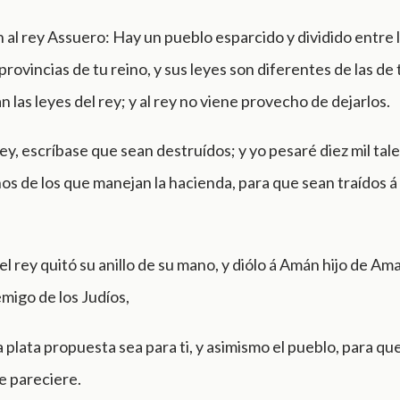
 al rey Assuero: Hay un pueblo esparcido y dividido entre 
 provincias de tu reino, y sus leyes son diferentes de las de
n las leyes del rey; y al rey no viene provecho de dejarlos.
 rey, escríbase que sean destruídos; y yo pesaré diez mil tal
os de los que manejan la hacienda, para que sean traídos á
l rey quitó su anillo de su mano, y diólo á Amán hijo de A
migo de los Judíos,
La plata propuesta sea para ti, y asimismo el pueblo, para qu
te pareciere.