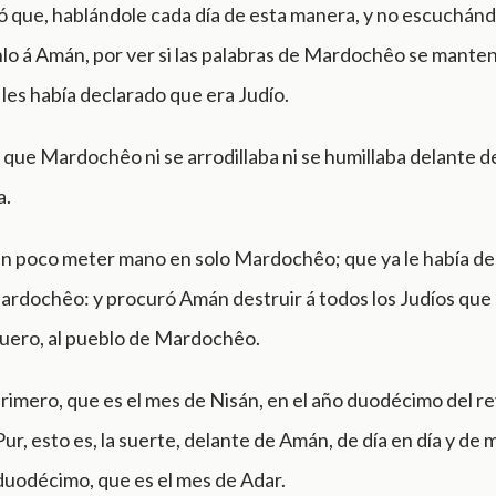
ó que, hablándole cada día de esta manera, y no escuchándo
o á Amán, por ver si las palabras de Mardochêo se manten
 les había declarado que era Judío.
que Mardochêo ni se arrodillaba ni se humillaba delante de
a.
n poco meter mano en solo Mardochêo; que ya le había de
rdochêo: y procuró Amán destruir á todos los Judíos que 
suero, al pueblo de Mardochêo.
primero, que es el mes de Nisán, en el año duodécimo del r
ur, esto es, la suerte, delante de Amán, de día en día y de 
 duodécimo, que es el mes de Adar.