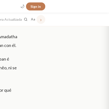
🌙
Sign in
›
era Actualizada
Aa
 Amadatha
n con él.
aban é
êo, ni se
Por qué