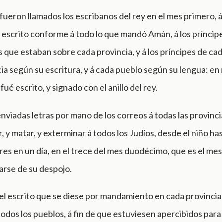
ueron llamados los escribanos del rey en el mes primero, á
 escrito conforme á todo lo que mandó Amán, á los príncipes
s que estaban sobre cada provincia, y á los príncipes de cad
ia según su escritura, y á cada pueblo según su lengua: e
ué escrito, y signado con el anillo del rey.
nviadas letras por mano de los correos á todas las provincia
, y matar, y exterminar á todos los Judíos, desde el niño hast
res en un día, en el trece del mes duodécimo, que es el mes
arse de su despojo.
el escrito que se diese por mandamiento en cada provincia
todos los pueblos, á fin de que estuviesen apercibidos para 