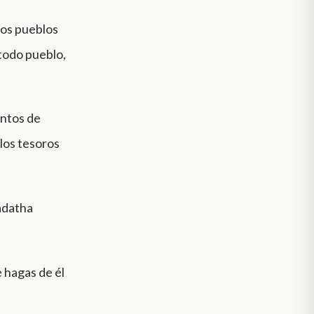
los pueblos
 todo pueblo,
entos de
 los tesoros
madatha
e hagas de él