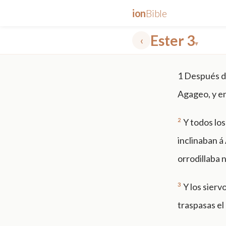
ion
Bible
Ester 3
‹
▾
✕
1
Después de
mt 5
nt faith
"peace that passeth"
grace -law
Agageo, y en
2
Y todos los
inclinaban á
orrodillaba n
3
Y los sierv
traspasas e