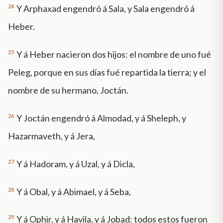
24
Y Arphaxad engendró á Sala, y Sala engendró á
Heber.
25
Y á Heber nacieron dos hijos: el nombre de uno fué
Peleg, porque en sus días fué repartida la tierra; y el
nombre de su hermano, Joctán.
26
Y Joctán engendró á Almodad, y á Sheleph, y
Hazarmaveth, y á Jera,
27
Y á Hadoram, y á Uzal, y á Dicla,
28
Y á Obal, y á Abimael, y á Seba,
29
Y á Ophir, y á Havila, y á Jobad: todos estos fueron