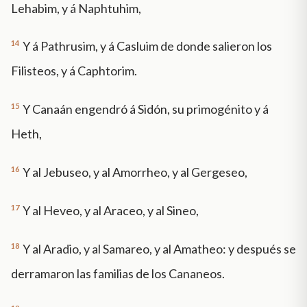
Lehabim, y á Naphtuhim,
14
Y á Pathrusim, y á Casluim de donde salieron los
Filisteos, y á Caphtorim.
15
Y Canaán engendró á Sidón, su primogénito y á
Heth,
16
Y al Jebuseo, y al Amorrheo, y al Gergeseo,
17
Y al Heveo, y al Araceo, y al Sineo,
18
Y al Aradio, y al Samareo, y al Amatheo: y después se
derramaron las familias de los Cananeos.