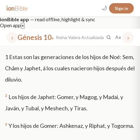
ion
Bible
🌙
Sign in
ionBible app
— read offline, highlight & sync
Open app
×
‹
Génesis 10
›
Reina-Valera Actualizada
Aa
▾
✕
1
Estas son las generaciones de los hijos de Noé: Sem,
mt 5
nt faith
"peace that passeth"
grace -law
Châm y Japhet, á los cuales nacieron hijos después del
diluvio.
2
Los hijos de Japhet: Gomer, y Magog, y Madai, y
Javán, y Tubal, y Meshech, y Tiras.
3
Y los hijos de Gomer: Ashkenaz, y Riphat, y Togorma.