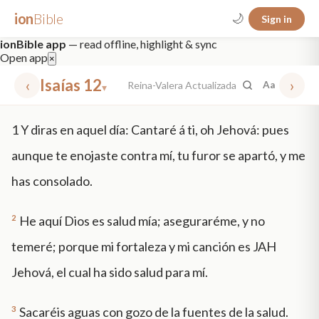
ion
Bible
🌙
Sign in
ionBible app
— read offline, highlight & sync
Open app
×
‹
Isaías 12
›
Reina-Valera Actualizada
Aa
▾
✕
1
Y diras en aquel día: Cantaré á ti, oh Jehová: pues
mt 5
nt faith
"peace that passeth"
grace -law
aunque te enojaste contra mí, tu furor se apartó, y me
has consolado.
2
He aquí Dios es salud mía; aseguraréme, y no
temeré; porque mi fortaleza y mi canción es JAH
Jehová, el cual ha sido salud para mí.
3
Sacaréis aguas con gozo de la fuentes de la salud.