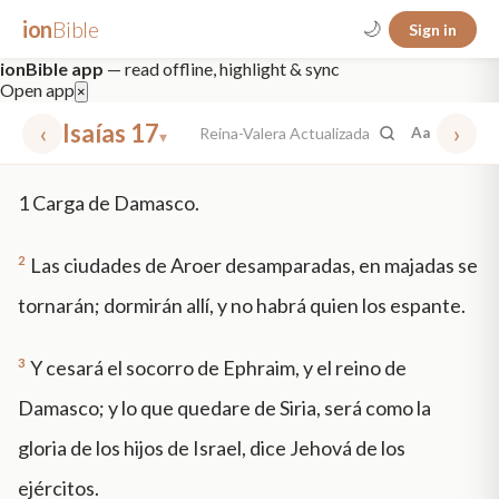
ion
Bible
🌙
Sign in
ionBible app
— read offline, highlight & sync
Open app
×
‹
Isaías 17
›
Reina-Valera Actualizada
Aa
▾
✕
1
Carga de Damasco.
mt 5
nt faith
"peace that passeth"
grace -law
2
Las ciudades de Aroer desamparadas, en majadas se
tornarán; dormirán allí, y no habrá quien los espante.
3
Y cesará el socorro de Ephraim, y el reino de
Damasco; y lo que quedare de Siria, será como la
gloria de los hijos de Israel, dice Jehová de los
ejércitos.