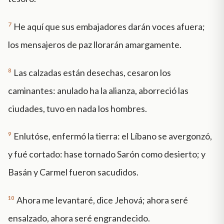
7
He aquí que sus embajadores darán voces afuera;
los mensajeros de paz llorarán amargamente.
8
Las calzadas están desechas, cesaron los
caminantes: anulado ha la alianza, aborreció las
ciudades, tuvo en nada los hombres.
9
Enlutóse, enfermó la tierra: el Líbano se avergonzó,
y fué cortado: hase tornado Sarón como desierto; y
Basán y Carmel fueron sacudidos.
10
Ahora me levantaré, dice Jehová; ahora seré
ensalzado, ahora seré engrandecido.