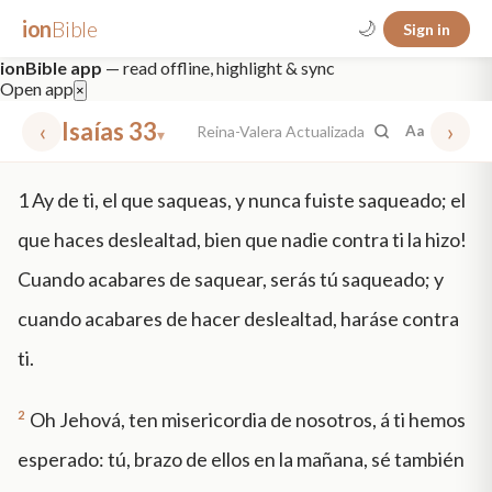
ion
Bible
🌙
Sign in
ionBible app
— read offline, highlight & sync
Open app
×
‹
Isaías 33
›
Reina-Valera Actualizada
Aa
▾
✕
1
Ay de ti, el que saqueas, y nunca fuiste saqueado; el
mt 5
nt faith
"peace that passeth"
grace -law
que haces deslealtad, bien que nadie contra ti la hizo!
Cuando acabares de saquear, serás tú saqueado; y
cuando acabares de hacer deslealtad, haráse contra
ti.
2
Oh Jehová, ten misericordia de nosotros, á ti hemos
esperado: tú, brazo de ellos en la mañana, sé también