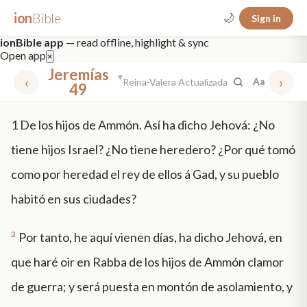
ion
Bible
🌙
Sign in
ionBible app
— read offline, highlight & sync
Open app
×
Jeremías
▾
‹
›
Reina-Valera Actualizada
Aa
49
✕
1
De los hijos de Ammón. Así ha dicho Jehová: ¿No
mt 5
nt faith
"peace that passeth"
grace -law
tiene hijos Israel? ¿No tiene heredero? ¿Por qué tomó
como por heredad el rey de ellos á Gad, y su pueblo
habitó en sus ciudades?
2
Por tanto, he aquí vienen días, ha dicho Jehová, en
que haré oir en Rabba de los hijos de Ammón clamor
de guerra; y será puesta en montón de asolamiento, y