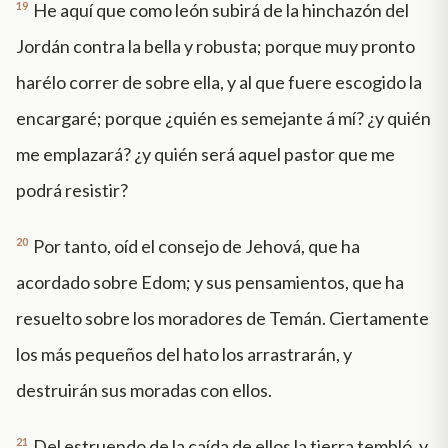
19
He aquí que como león subirá de la hinchazón del
Jordán contra la bella y robusta; porque muy pronto
harélo correr de sobre ella, y al que fuere escogido la
encargaré; porque ¿quién es semejante á mí? ¿y quién
me emplazará? ¿y quién será aquel pastor que me
podrá resistir?
20
Por tanto, oíd el consejo de Jehová, que ha
acordado sobre Edom; y sus pensamientos, que ha
resuelto sobre los moradores de Temán. Ciertamente
los más pequeños del hato los arrastrarán, y
destruirán sus moradas con ellos.
21
Del estruendo de la caída de ellos la tierra tembló, y