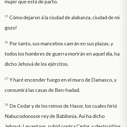
mujer que está de parto.
25
Cómo dejaron á la ciudad de alabanza, ciudad de mi
gozo!
26
Por tanto, sus mancebos caerán en sus plazas, y
todos los hombres de guerra morirán en aquel día, ha
dicho Jehová de los ejércitos.
27
Y haré encender fuego en el muro de Damasco, y
consumirá las casas de Ben-hadad.
28
De Cedar y de los reinos de Hasor, los cuales hirió
Nabucodonosor rey de Babilonia. Así ha dicho
Jehová: Levantaos, subid contra Cedar, y destruid los