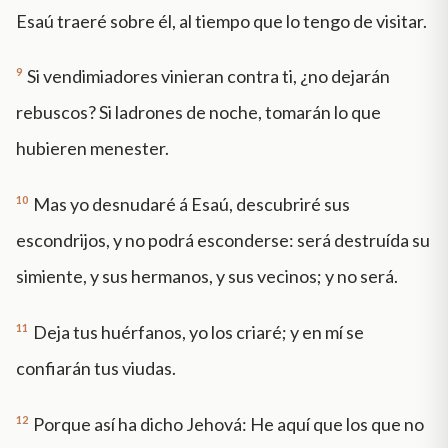
Esaú traeré sobre él, al tiempo que lo tengo de visitar.
9
Si vendimiadores vinieran contra ti, ¿no dejarán
rebuscos? Si ladrones de noche, tomarán lo que
hubieren menester.
10
Mas yo desnudaré á Esaú, descubriré sus
escondrijos, y no podrá esconderse: será destruída su
simiente, y sus hermanos, y sus vecinos; y no será.
11
Deja tus huérfanos, yo los criaré; y en mí se
confiarán tus viudas.
12
Porque así ha dicho Jehová: He aquí que los que no