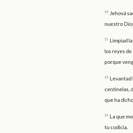
10
Jehová sac
nuestro Dio
11
Limpiad la
los reyes de
porque veng
12
Levantad b
centinelas, 
que ha dicho
13
La que mor
tu codicia.