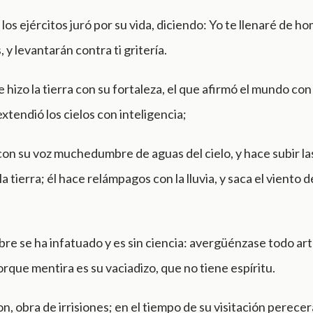
los ejércitos juró por su vida, diciendo: Yo te llenaré de 
 y levantarán contra ti gritería.
ue hizo la tierra con su fortaleza, el que afirmó el mundo con
extendió los cielos con inteligencia;
con su voz muchedumbre de aguas del cielo, y hace subir la
a tierra; él hace relámpagos con la lluvia, y saca el viento d
e se ha infatuado y es sin ciencia: avergüénzase todo artí
orque mentira es su vaciadizo, que no tiene espíritu.
n, obra de irrisiones; en el tiempo de su visitación perecer