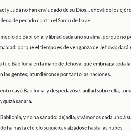
ael y Judá no han enviudado de su Dios, Jehová de los ejér
 llena de pecado contra el Santo de Israel.
medio de Babilonia, y librad cada uno su alma, porque no p
maldad: porque el tiempo es de venganza de Jehová; darál
 fué Babilonia en la mano de Jehová, que embriaga toda la 
n las gentes; aturdiéronse por tanto las naciones.
nto cayó Babilonia, y despedazóse: aullad sobre ella; to
, quizá sanará.
abilonia, y no ha sanado: dejadla, y vámonos cada uno á su
o ha hasta el cielo su juicio, y alzádose hasta las nubes.