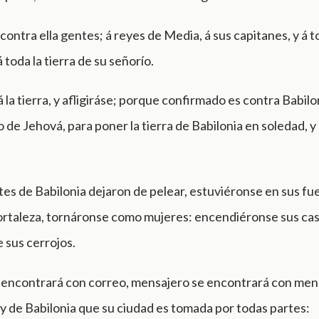
contra ella gentes; á reyes de Media, á sus capitanes, y á 
á toda la tierra de su señorío.
 la tierra, y afligiráse; porque confirmado es contra Babilo
de Jehová, para poner la tierra de Babilonia en soledad, y
tes de Babilonia dejaron de pelear, estuviéronse en sus fu
fortaleza, tornáronse como mujeres: encendiéronse sus cas
 sus cerrojos.
 encontrará con correo, mensajero se encontrará con mens
rey de Babilonia que su ciudad es tomada por todas partes: