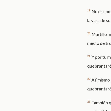
19
No es como
la vara de s
20
Martillo m
medio de ti 
21
Y por tu m
quebrantaré 
22
Asimismo 
quebrantaré
23
También qu