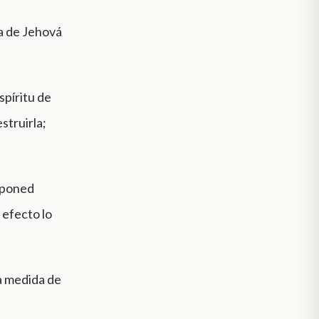
ra de Jehová
spíritu de
struirla;
, poned
 efecto lo
la medida de