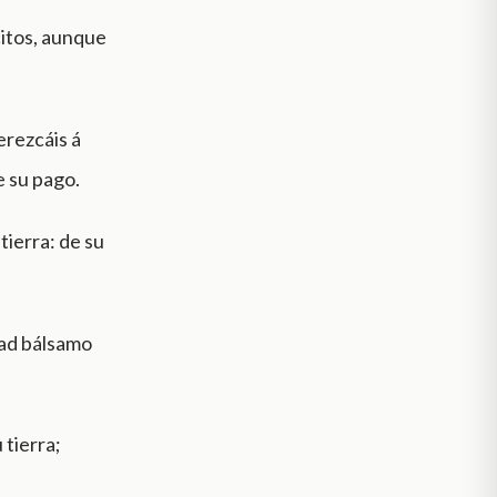
citos, aunque
erezcáis á
e su pago.
tierra: de su
mad bálsamo
 tierra;