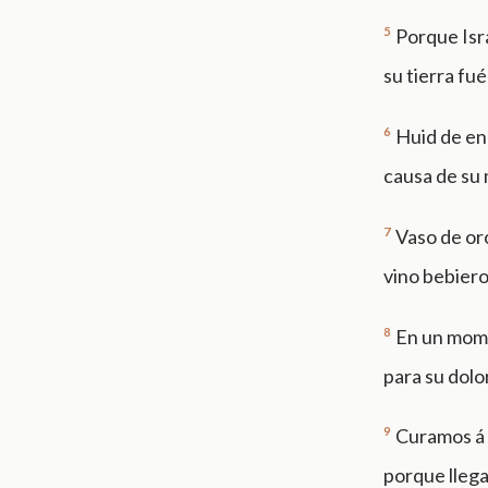
5
Porque Isr
su tierra fué
6
Huid de en 
causa de su 
7
Vaso de oro
vino bebiero
8
En un mome
para su dolor
9
Curamos á B
porque llegad