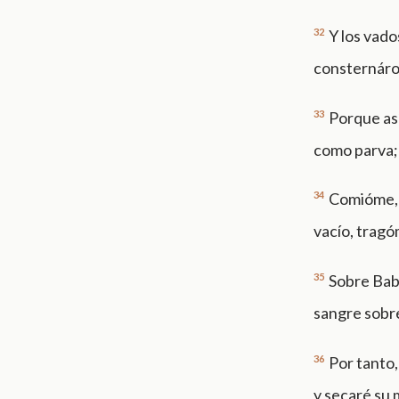
32
Y los vado
consternáro
33
Porque así
como parva; t
34
Comióme, 
vacío, tragó
35
Sobre Babi
sangre sobre
36
Por tanto,
y secaré su 