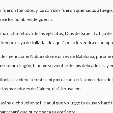
s fueron tomados, y los carrizos fueron quemados á fuego,
nse los hombres de guerra.
 ha dicho Jehová de los ejércitos, Dios de Israel: La hija de
iempo es ya de trillarla: de aquí á poco le vendrá el tiempo 
desmenuzóme Nabucodonosor rey de Babilonia; paróme 
me como dragón, hinchió su vientre de mis delicadezas, y 
lonia la violencia contra mí y mi carne, dirá la moradora de 
 los moradores de Caldea, dirá Jerusalem.
 así ha dicho Jehová: He aquí que yo juzgo tu causa y haré
mar, y haré que quede seca su corriente.