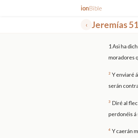
ion
Bible
Jeremías 5
‹
✕
1
Asi ha dic
mt 5
nt faith
"peace that passeth"
grace -law
moradores qu
2
Y enviaré á
serán contra 
3
Diré al fle
perdonéis á 
4
Y caerán mu