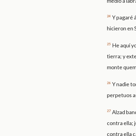
medio á labr
24
Y pagaré á
hicieron en 
25
He aquí yo
tierra; y ex
monte quem
26
Y nadie to
perpetuos as
27
Alzad band
contra ella;
contra ella 