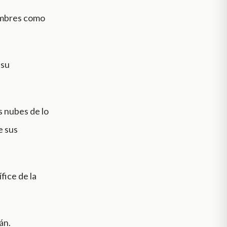
hombres como
 su
s nubes de lo
e sus
fice de la
án.