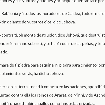
adores y sus yuntas; y duques y príncipes quebrantaré por 
 Babilonia y á todos los moradores de Caldea, todo el mal d
Sión delante de vuestros ojos, dice Jehová.
 contra ti, oh monte destruidor, dice Jehová, que destruist
tenderé mi mano sobre ti, y te haré rodar de las peñas, y te 
ado.
mará de ti piedra para esquina, ni piedra para cimiento; po
olamientos serás, ha dicho Jehová.
era en la tierra, tocad trompeta en las naciones, apercibi
 juntad contra ella los reinos de Ararat, de Minni, y de Asch
capitán, haced subir caballos como langostas erizadas.