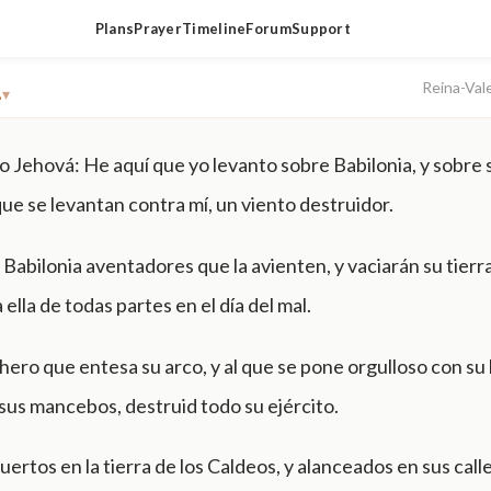
Plans
Prayer
Timeline
Forum
Support
1
Reina-Val
▾
ho Jehová: He aquí que yo levanto sobre Babilonia, y sobre 
e se levantan contra mí, un viento destruidor.
 Babilonia aventadores que la avienten, y vaciarán su tierr
ella de todas partes en el día del mal.
chero que entesa su arco, y al que se pone orgulloso con su 
sus mancebos, destruid todo su ejército.
ertos en la tierra de los Caldeos, y alanceados en sus calle