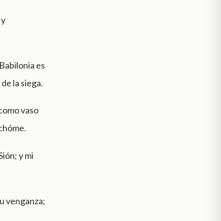
 y
 Babilonia es
de la siega.
como vaso
echóme.
Sión; y mi
 tu venganza;