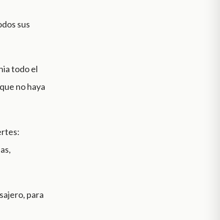
todos sus
nia todo el
 que no haya
ertes:
as,
ajero, para