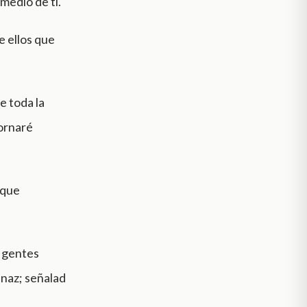
medio de ti.
e ellos que
e toda la
tornaré
rque
d gentes
ênaz; señalad