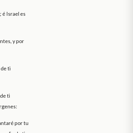
 é Israel es
ntes, y por
de ti
de ti
írgenes:
antaré por tu