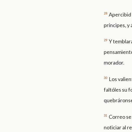
28
Apercibid 
príncipes, y 
29
Y temblará
pensamiento 
morador.
30
Los valien
faltóles su 
quebráronse
31
Correo se
noticiar al 