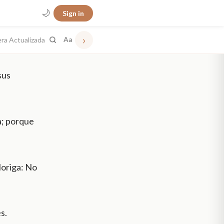
🌙
Sign in
›
era Actualizada
Aa
sus
a; porque
loriga: No
s.