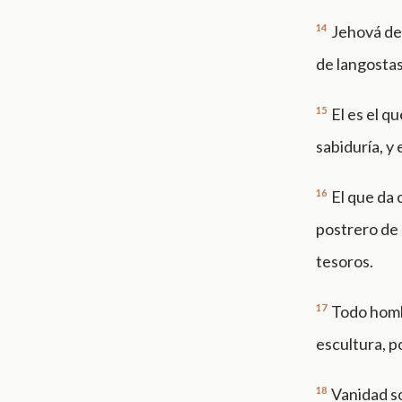
14
Jehová de 
de langostas,
15
El es el q
sabiduría, y 
16
El que da 
postrero de l
tesoros.
17
Todo hombr
escultura, p
18
Vanidad so