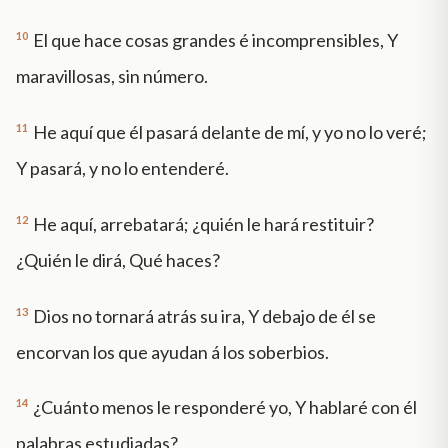
10
El que hace cosas grandes é incomprensibles, Y
maravillosas, sin número.
11
He aquí que él pasará delante de mí, y yo no lo veré;
Y pasará, y no lo entenderé.
12
He aquí, arrebatará; ¿quién le hará restituir?
¿Quién le dirá, Qué haces?
13
Dios no tornará atrás su ira, Y debajo de él se
encorvan los que ayudan á los soberbios.
14
¿Cuánto menos le responderé yo, Y hablaré con él
palabras estudiadas?