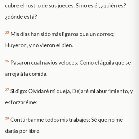
cubre el rostro de sus jueces. Si no es él, ¿quién es?
¿dónde está?
25
Mis días han sido más ligeros que un correo;
Huyeron, y no vieron el bien.
26
Pasaron cual navíos veloces: Como el águila que se
arroja á la comida.
27
Si digo: Olvidaré mi queja, Dejaré mi aburrimiento, y
esforzaréme:
28
Contúrbanme todos mis trabajos; Sé que no me
darás por libre.