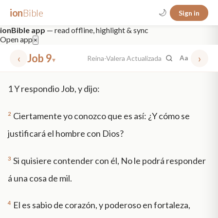
ion
Bible
🌙
Sign in
ionBible app
— read offline, highlight & sync
Open app
×
‹
Job 9
›
Reina-Valera Actualizada
Aa
▾
✕
1
Y respondio Job, y dijo:
mt 5
nt faith
"peace that passeth"
grace -law
2
Ciertamente yo conozco que es así: ¿Y cómo se
justificará el hombre con Dios?
3
Si quisiere contender con él, No le podrá responder
á una cosa de mil.
4
El es sabio de corazón, y poderoso en fortaleza,